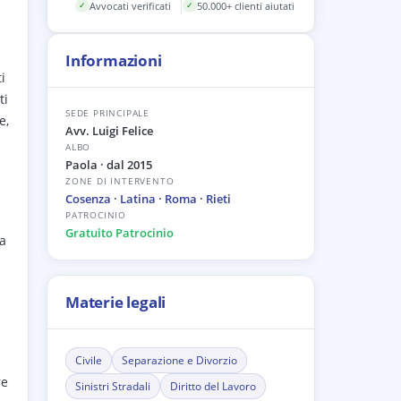
Avvocati verificati
50.000+ clienti aiutati
✓
✓
Informazioni
i
ti
SEDE PRINCIPALE
e,
Avv. Luigi Felice
ALBO
Paola
· dal 2015
ZONE DI INTERVENTO
Cosenza
·
Latina
·
Roma
·
Rieti
PATROCINIO
Gratuito Patrocinio
ia
Materie legali
Civile
Separazione e Divorzio
re
Sinistri Stradali
Diritto del Lavoro