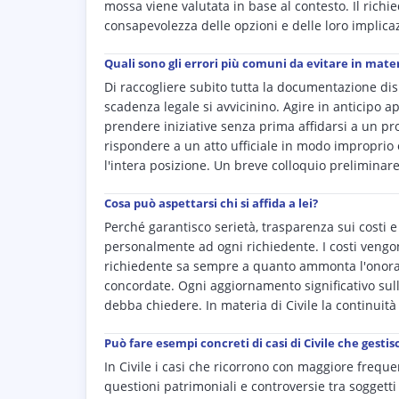
mossa viene valutata in base al contesto. Il richi
consapevolezza delle opzioni e delle loro implicaz
Quali sono gli errori più comuni da evitare in materi
Di raccogliere subito tutta la documentazione dis
scadenza legale si avvicinino. Agire in anticipo ap
prendere iniziative senza prima affidarsi a un p
rispondere a un atto ufficiale in modo improprio
l'intera posizione. Un breve colloquio preliminare
Cosa può aspettarsi chi si affida a lei?
Perché garantisco serietà, trasparenza sui costi
personalmente ad ogni richiedente. I costi vengon
richiedente sa sempre a quanto ammonta l'onorar
concordate. Ogni aggiornamento significativo sul
debba chiedere. In materia di Civile la continuità 
Può fare esempi concreti di casi di Civile che gest
In Civile i casi che ricorrono con maggiore freque
questioni patrimoniali e controversie tra soggetti 