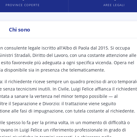
PROVINCE COPERTE
AREE LEGALI
Chi sono
n consulente legale iscritto all'Albo di Paola dal 2015. Si occupa
inistri Stradali, Diritto del Lavoro, con una costante attenzione alle
la esito favorevole più adeguata a ogni specifica vicenda. Opera nel
tela disponibile sia in presenza che telematicamente.
zza: il richiedente riceve sempre un quadro preciso di arco temporal
 senza tecnicismi inutili. In Civile, Luigi Felice affianca il richieden
ientata a sanare la vertenza nel minor tempo possibile — al
ltre il Separazione e Divorzio: il trattazione viene seguito
tione alle fasi di impugnazione, con tutela costante al richiedente.
vile spesso lo fa per la prima volta, in un momento di difficoltà o
 trovano in Luigi Felice un riferimento professionale in grado di