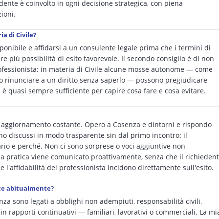
edente è coinvolto in ogni decisione strategica, con piena
ioni.
a di Civile?
ponibile e affidarsi a un consulente legale prima che i termini di
re più possibilità di esito favorevole. Il secondo consiglio è di non
rofessionista: in materia di Civile alcune mosse autonome — come
 o rinunciare a un diritto senza saperlo — possono pregiudicare
 è quasi sempre sufficiente per capire cosa fare e cosa evitare.
 e aggiornamento costante. Opero a Cosenza e dintorni e rispondo
o discussi in modo trasparente sin dal primo incontro: il
io e perché. Non ci sono sorprese o voci aggiuntive non
la pratica viene comunicato proattivamente, senza che il richieden
e l'affidabilità del professionista incidono direttamente sull'esito.
isce abitualmente?
nza sono legati a obblighi non adempiuti, responsabilità civili,
in rapporti continuativi — familiari, lavorativi o commerciali. La mi