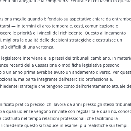
umenti più adeguati è la competenza centrale di chi lavora in quest
funziona meglio quando è fondato su aspettative chiare da entramb
ettarsi — in termini di arco temporale, costi, comunicazione e
scere le priorità e i vincoli del richiedente. Questo allineamento
 migliora la qualità delle decisioni strategiche e costruisce un
iù difficili di una vertenza.
il legislatore interviene e le prassi dei tribunali cambiano. In materi
tenze recenti della Cassazione o modifiche legislative possono
solo un anno prima avrebbe avuto un andamento diverso. Per ques
pzionale, ma parte integrante dell'esercizio professionale.
ichiedentei strategie che tengono conto dell'orientamento attuale de
nificato pratico preciso: chi lavora da anni presso gli stessi tribunal
Sa quali udienze vengono rinviate con regolarità e quali no, conos
a costruito nel tempo relazioni professionali che facilitano la
 richiedente questo si traduce in esamei più realistiche sui tempi,