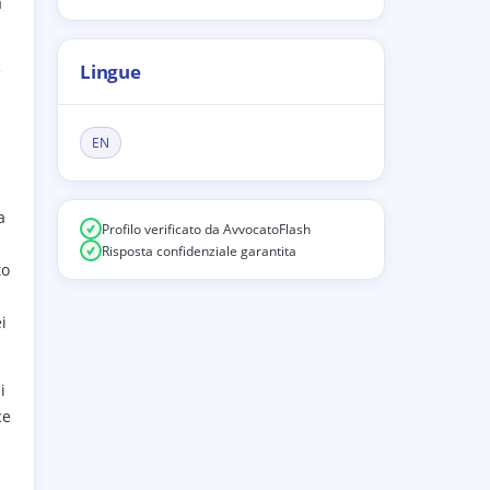
a
Lingue
e
EN
a
Profilo verificato da AvvocatoFlash
Risposta confidenziale garantita
to
i
i
ce