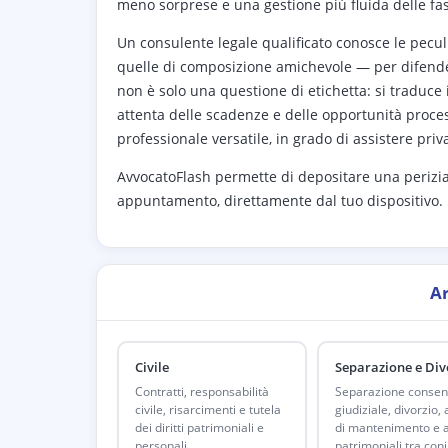
meno sorprese e una gestione più fluida delle fasi
Un consulente legale qualificato conosce le peculi
quelle di composizione amichevole — per difender
non è solo una questione di etichetta: si traduce i
attenta delle scadenze e delle opportunità proces
professionale versatile, in grado di assistere priv
AvvocatoFlash permette di depositare una perizi
appuntamento, direttamente dal tuo dispositivo.
A
Civile
Separazione e Div
Contratti, responsabilità
Separazione consen
civile, risarcimenti e tutela
giudiziale, divorzio,
dei diritti patrimoniali e
di mantenimento e a
personali.
patrimoniali tra coni