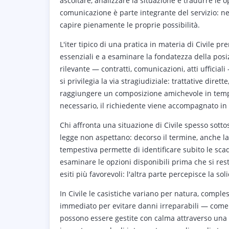
ascoltare, analizzare la situazione e tradurre le o
comunicazione è parte integrante del servizio: 
capire pienamente le proprie possibilità.
L'iter tipico di una pratica in materia di Civile pr
essenziali e a esaminare la fondatezza della posi
rilevante — contratti, comunicazioni, atti ufficial
si privilegia la via stragiudiziale: trattative dir
raggiungere un composizione amichevole in tempi 
necessario, il richiedente viene accompagnato in og
Chi affronta una situazione di Civile spesso sottos
legge non aspettano: decorso il termine, anche la
tempestiva permette di identificare subito le sca
esaminare le opzioni disponibili prima che si rest
esiti più favorevoli: l'altra parte percepisce la s
In Civile le casistiche variano per natura, comple
immediato per evitare danni irreparabili — come
possono essere gestite con calma attraverso una t