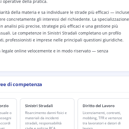
 operative della pratica.
arità della materia e sa individuare le strade più efficaci — inclus
e concretamente gli interessi del richiedente. La specializzazione
n analisi più precise, strategie più efficaci e una gestione più
suali. Le competenze in Sinistri Stradali completano un profilo
ati, professionisti e imprese nelle principali questioni giuridiche.
a legale online velocemente e in modo riservato — senza
ree di competenza
orzio
Sinistri Stradali
Diritto del Lavoro
suale o
Risarcimento danni fisici e
Licenziamenti, contratti,
 assegni
materiali da incidenti
mobbing, TFR e vertenze
ccordi
stradali, responsabilità
tra lavoratori e datori di
ugi.
civile e polizze RCA.
lavoro.