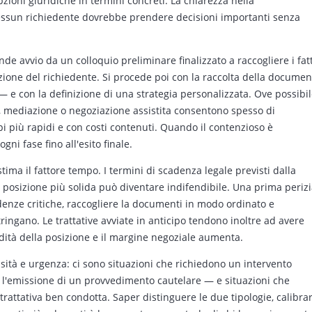
pzioni giuridiche in termini concreti. La chiarezza nella
nessun richiedente dovrebbe prendere decisioni importanti senza
ende avvio da un colloquio preliminare finalizzato a raccogliere i fatt
zione del richiedente. Si procede poi con la raccolta della documen
i — e con la definizione di una strategia personalizzata. Ove possibil
ette, mediazione o negoziazione assistita consentono spesso di
più rapidi e con costi contenuti. Quando il contenzioso è
ni fase fino all'esito finale.
tima il fattore tempo. I termini di scadenza legale previsti dalla
 posizione più solida può diventare indifendibile. Una prima periz
denze critiche, raccogliere la documenti in modo ordinato e
ringano. Le trattative avviate in anticipo tendono inoltre ad avere
olidità della posizione e il margine negoziale aumenta.
ssità e urgenza: ci sono situazioni che richiedono un intervento
 l'emissione di un provvedimento cautelare — e situazioni che
rattativa ben condotta. Saper distinguere le due tipologie, calibra