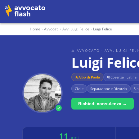
Home
›
Avvocati
›
Avv. Luigi Felice
›
Luigi Felice
⚖ AVVOCATO
· AVV. LUIGI FEL
Luigi Felic
Albo di
Paola
Cosenza · Latina 
Civile
Separazione e Divorzio
Sin
Richiedi consulenza →
11
anni