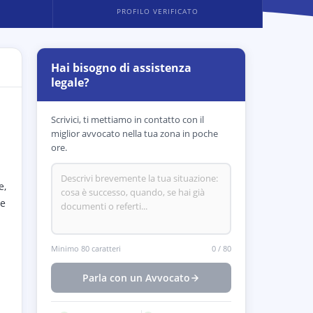
PROFILO VERIFICATO
Hai bisogno di assistenza
legale?
Scrivici, ti mettiamo in contatto con il
miglior avvocato nella tua zona in poche
ore.
e,
te
Minimo 80 caratteri
0
/
80
Parla con un Avvocato