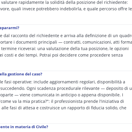
valutare rapidamente la solidità della posizione del richiedente:
favore, quali invece potrebbero indebolirla, e quale percorso offre le
repararmi?
e dal racconto del richiedente e arriva alla definizione di un quadr
portare i documenti principali — contratti, comunicazioni, atti forma
 termine riceverai: una valutazione della tua posizione, le opzioni
 dei costi e dei tempi. Potrai poi decidere come procedere senza
ella gestione del caso?
le fasi operative: include aggiornamenti regolari, disponibilità a
 succedendo. Ogni scadenza procedurale rilevante — deposito di 
ntroparte — viene comunicata in anticipo o appena disponibile. I
ome va la mia pratica?": il professionista prende l'iniziativa di
alle fasi di attesa e costruisce un rapporto di fiducia solido, che
ente in materia di Civile?