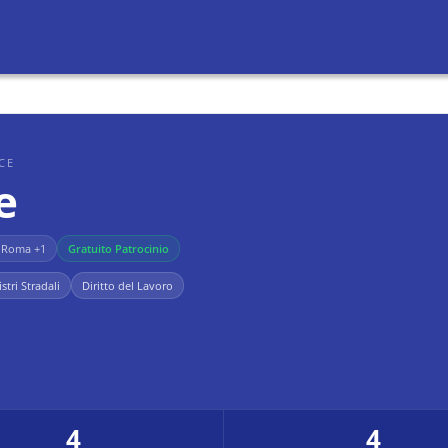
ICE
e
· Roma
+1
Gratuito Patrocinio
istri Stradali
Diritto del Lavoro
4
4