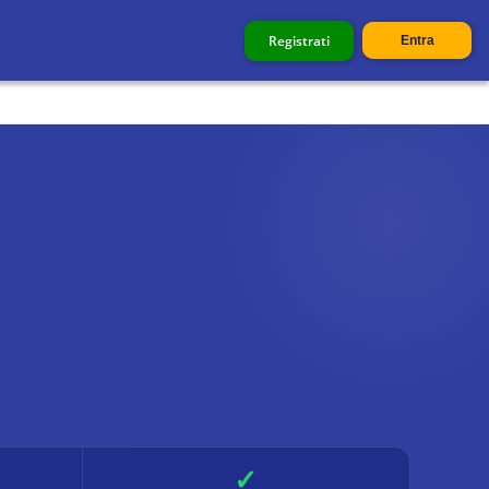
Registrati
Entra
✓