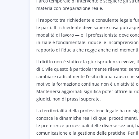
i arco temporale di intervento e scegliere gli str
materia con preparazione reale.
Il rapporto tra richiedente e consulente legale 
le parti. Il richiedente deve sapere cosa può asp
modalità di lavoro — e il professionista deve cono
iniziale è fondamentale: riduce le incomprensioni,
rapporto di fiducia che regge anche nei momenti p
Il diritto non è statico: la giurisprudenza evolve, 
di Civile questo è particolarmente rilevante: sen
cambiare radicalmente l'esito di una causa che 
motivo la formazione continua non è un'attività o
Mantenersi aggiornati significa poter offrire ai r
giudici, non di prassi superate.
La territorialità della professione legale ha un sig
conosce le dinamiche reali di quei procedimenti. 
le preferenze processuali delle diverse sezioni, h
comunicazione e la gestione delle pratiche. Per il