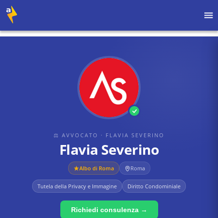
Home
›
Avvocati
›
Flavia Severino
›
Flavia Severino
⚖ AVVOCATO
· FLAVIA SEVERINO
Flavia Severino
Albo di
Roma
Roma
Tutela della Privacy e Immagine
Diritto Condominiale
Richiedi consulenza →