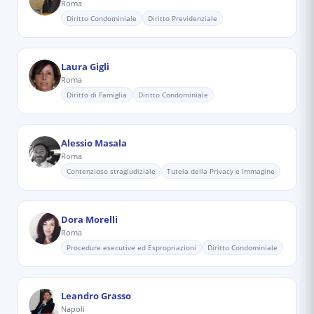
Roma
Diritto Condominiale
Diritto Previdenziale
Laura Gigli
Roma
Diritto di Famiglia
Diritto Condominiale
Alessio Masala
Roma
Contenzioso stragiudiziale
Tutela della Privacy e Immagine
Dora Morelli
Roma
Procedure esecutive ed Espropriazioni
Diritto Condominiale
Leandro Grasso
Napoli