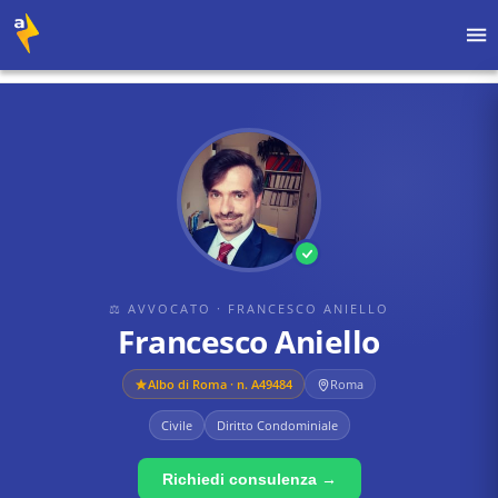
Home
›
Avvocati
›
Francesco Aniello
›
Francesco Aniello
⚖ AVVOCATO
· FRANCESCO ANIELLO
Francesco Aniello
Albo di
Roma
· n. A49484
Roma
Civile
Diritto Condominiale
Richiedi consulenza →