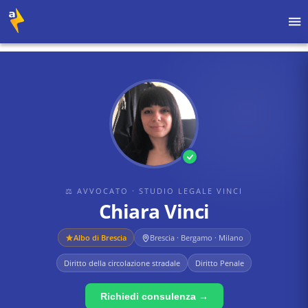
Home
›
Avvocati
›
Studio Legale Vinci
›
Chiara Vinci
⚖ AVVOCATO
· STUDIO LEGALE VINCI
Chiara Vinci
Albo di
Brescia
Brescia · Bergamo · Milano
Diritto della circolazione stradale
Diritto Penale
Richiedi consulenza →