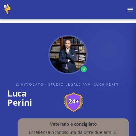
Home
›
Avvocati
›
Studio Legale avv. Luca Perini
›
Luca Perini
⚖ AVVOCATO
· STUDIO LEGALE AVV. LUCA PERINI
Luca
Perini
Veterano e consigliato
Eccellenza riconosciuta da oltre due anni di