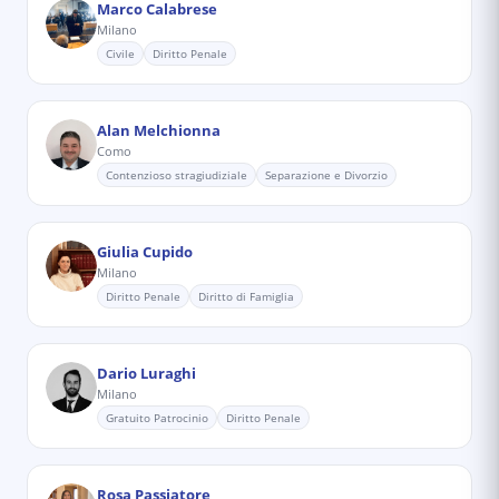
Marco Calabrese
Milano
Civile
Diritto Penale
Alan Melchionna
Como
Contenzioso stragiudiziale
Separazione e Divorzio
Giulia Cupido
Milano
Diritto Penale
Diritto di Famiglia
Dario Luraghi
Milano
Gratuito Patrocinio
Diritto Penale
Rosa Passiatore