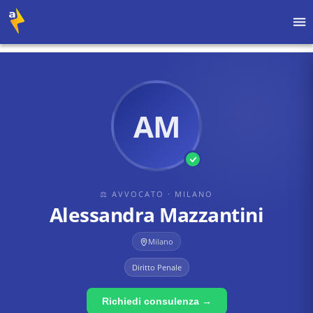
Home
›
Avvocati
›
Milano
›
Alessandra Mazzantini
AM
⚖ AVVOCATO
· MILANO
Alessandra Mazzantini
Milano
Diritto Penale
Richiedi consulenza →