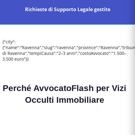
Richieste di Supporto Legale gestite
{"city":
{"name":"Ravenna","slug":"ravenna","province":"Ravenna","tribun
di Ravenna","tempiCausa":"2–3 anni","costoAvvocato":"1.500–
3.500 euro"}}
Perché AvvocatoFlash per
Vizi
Occulti Immobiliare