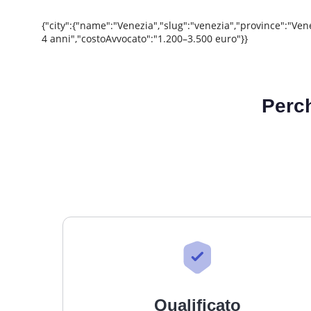
{"city":{"name":"Venezia","slug":"venezia","province":"Ve
4 anni","costoAvvocato":"1.200–3.500 euro"}}
Perc
Qualificato