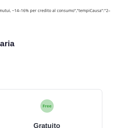
r mutui, ~14–16% per credito al consumo","tempiCausa":"2–
aria
Gratuito