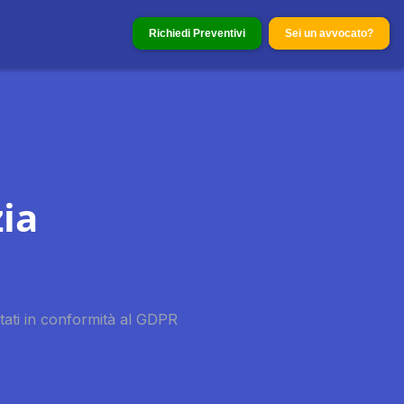
Richiedi Preventivi
Sei un avvocato?
ia