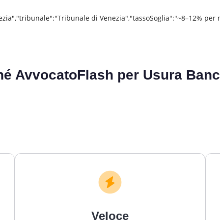
nezia","tribunale":"Tribunale di Venezia","tassoSoglia":"~8–12% pe
hé AvvocatoFlash per
Usura Banc
Veloce