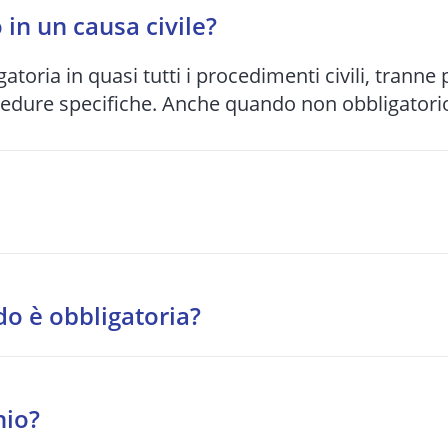
in un causa civile?
gatoria in quasi tutti i procedimenti civili, tranne
cedure specifiche. Anche quando non obbligatorio,
bunale e alla complessità del caso: da 1-2 anni pe
o si preferisce spesso una soluzione stragiudizia
do è obbligatoria?
tragiudiziale davanti a un organismo accreditato.
o, diritti reali, eredità, locazione, comodato, ri
nio?