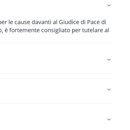
 per le cause davanti al Giudice di Pace di
 è fortemente consigliato per tutelare al
r le cause più semplici fino a 5-10 anni
le (mediazione, negoziazione assistita)
 È obbligatoria come condizione di
sarcimento danni da circolazione stradale,