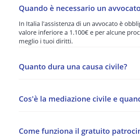
Quando è necessario un avvocato 
In Italia l'assistenza di un avvocato è obbli
valore inferiore a 1.100€ e per alcune pro
meglio i tuoi diritti.
Quanto dura una causa civile?
I tempi variano enormemente in base al tri
per quelle più articolate. Per questo motiv
Cos'è la mediazione civile e quan
quando possibile.
La mediazione è un tentativo di accordo s
procedibilità per alcune materie: condomini
Come funziona il gratuito patroci
responsabilità medica, bancario.