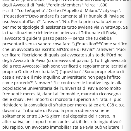
degli Avvocati di Pavia","ordineMembers":"circa 1.600
iscritti","corteAppello":"Corte d'Appello di Milano","cityFaqs":
[{"question":"Devo andare fisicamente al Tribunale di Pavia se
uso AvvocatoFlash?","answer":"No. Per la prima valutazione e
per molte tipologie di assistenza tutto avviene via WhatsApp. Se
la tua situazione richiede un'udienza al Tribunale di Pavia,
l'avvocato ti guiderà passo passo — senza che tu debba
presentarti senza sapere cosa fare."},{"question":"Come verifico
che un avvocato sia iscritto all'Ordine di Pavia?","answer":"Puoi
verificare l'iscrizione di qualsiasi avvocato sul sito dell'Ordine
degli Avvocati di Pavia (ordineavvocatipavia.it). Tutti gli avvocati
della rete AvvocatoFlash sono verificati e regolarmente iscritti al
proprio Ordine territoriale."},{"question":"Sono proprietario di
casa a Pavia e il mio inquilino universitario non paga l'affitto:
come procedo?","answer":"Le controversie locative legate alla
popolazione universitaria dell'Università di Pavia sono molto
frequenti: morosità, danni all'immobile, mancata riconsegna
delle chiavi. Per importi di morosità superiori a 1 rata, si può
richiedere la convalida di sfratto per morosità ex art. 658 c.p.c.
davanti al Tribunale di Pavia: la prima udienza si tiene
solitamente entro 30-45 giorni dal deposito del ricorso. In
alternativa, per importi non contestati, il decreto ingiuntivo è
più rapido. Un avvocato immobiliarista a Pavia può valutare il