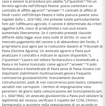
caso e avviare la procedura più adatta."},{"question":"Ho un
terreno agricolo nell'Oltrepò Pavese: posso contestare un
contratto di affitto agrario?","answer":"I contratti di affitto di
fondi rustici nell'Oltrepò Pavese e nella pianura pavese sono
regolati dalla L. 203/1982, che prevede tutele particolarmente
forti per l'affittuario agricolo. Il canone è determinato da criteri
oggettivi (UPA, classi di produttività) e non può essere
aumentato liberamente. Se il contratto prevede clausole
difformi dalla legge, esse sono nulle di diritto. In caso di
mancato pagamento del canone o di abbandono del fondo, il
proprietario può agire per la risoluzione davanti al Tribunale di
Pavia (Sezione Agraria). Un avvocato agrario a Pavia può
analizzare il contratto e indicare le opzioni disponibili."},
{"question":"Lavoro nel settore farmaceutico o biomedicale a
Pavia e mi hanno licenziato: come agisco?","answer":"Il polo
farmaceutico e biomedicale di Pavia (area di Pavia-Siziano con
importanti stabilimenti multinazionali) genera frequenti
controversie giuslavoristiche: licenziamenti durante
ristrutturazioni, patti di non concorrenza post-lavoro, compensi
variabili non corrisposti. I termini di impugnazione sono
perentori: 60 giorni dalla comunicazione del licenziamento (art.
6 L. 604/1966). Un avvocato giuslavorista a Pavia può valutare la
legittimità del recesso, verificare il rispetto del CCNL Chimici-
Farmaceutici e assistere nella negoziazione di un accordo in