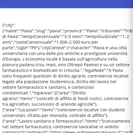
{"city":
{"name":"Pavia","slug":"pavia","province":"Pavia","tribunale":"Tri
di Pavia","tempiConsensuale":"3–5 mesi","tempiGiudiziale":"1–2
anni","costoConsensuale":"1.000–2.500 euro per
parte","sigle":"PV"},"cityContext":{"character":"Pavia è una città
universitaria con una delle più antiche e prestigiose università
d'Europa. L'economia locale è basata sull'agricoltura nella
pianura padana (riso, mais, vino Oltrepò Pavese) e su un settore
farmaceutico e biomedicale in crescita.","legalNote":"A Pavia
sono frequenti questioni di diritto agrario, controversie locative
legate alla popolazione studentesca, diritto del lavoro nel
settore farmaceutico e sanitario, e contenziosi
condominiali.","topAreas":[{"area":"Diritto
agrario","items":"contratti di affitto di fondi rustici, controversie
tra agricoltori, successioni di aziende agricole"},
{"area":"Locazioni","items":"controversie locative con studenti
universitari, sfratto per morosità, contratti di affitto"},
{"area":"Lavoro sanitario e farmaceutico","items":"licenziamento
nel settore farmaceutico, controversie lavorative in ambito
sanitario"}],"ordineUrl":"https://www.ordineavvocatipavia.it","or