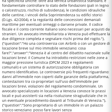
ha specificità uniche: oltre alla verifica urbanistica standard, è
fondamentale controllare lo stato delle fondazioni (pali in legno
o calcestruzzo, rischio di subsidenza), le condizioni idrauliche
delle cantine, i vincoli della Soprintendenza su edifici storici
(D.Lgs. 42/2004), e la regolarità delle concessioni demaniali
marittime per eventuali ormeggi o darsene private. Il codice
fiscale e il conto corrente italiano sono necessari per acquisti da
stranieri. Un avvocato immobiliarista a Venezia può effettuare la
due diligence completa e segnalare rischi prima del rogito."},
{"question":"Ho una controversia con Airbnb o con un gestore di
locazione breve sul mio immobile veneziano: cosa
fare?","answer":"Venezia è al centro del dibattito nazionale sulle
locazioni brevi: il Comune ha introdotto restrizioni nelle zone a
maggior pressione turistica (DPCM 2023 e regolamenti
comunali) e un sistema di autorizzazione obbligatoria con
numero identificativo. Le controversie più frequenti riguardano:
danni all'immobile non coperti dalle garanzie della piattaforma,
contestazioni tra co-proprietari sull'uso dell'immobile per
locazioni brevi, violazioni del regolamento condominiale. Un
avvocato specializzato in locazioni a Venezia conosce le prassi
locali e può assisterti sia nella risoluzione stragiudiziale che in
un eventuale procedimento davanti al Tribunale di Venezia."},
{"question":"Sono proprietario di un immobile in un palazzo
storico veneziano: posso fare lavori senza