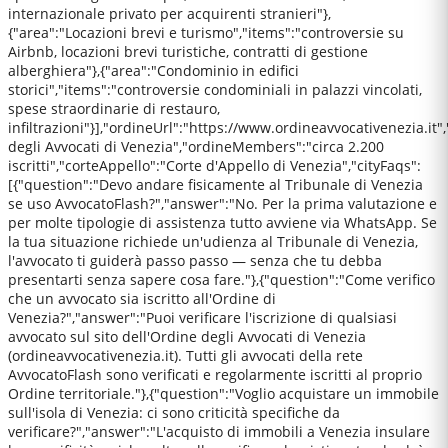
internazionale privato per acquirenti stranieri"},
{"area":"Locazioni brevi e turismo","items":"controversie su
Airbnb, locazioni brevi turistiche, contratti di gestione
alberghiera"},{"area":"Condominio in edifici
storici","items":"controversie condominiali in palazzi vincolati,
spese straordinarie di restauro,
infiltrazioni"}],"ordineUrl":"https://www.ordineavvocativenezia.it
degli Avvocati di Venezia","ordineMembers":"circa 2.200
iscritti","corteAppello":"Corte d'Appello di Venezia","cityFaqs":
[{"question":"Devo andare fisicamente al Tribunale di Venezia
se uso AvvocatoFlash?","answer":"No. Per la prima valutazione e
per molte tipologie di assistenza tutto avviene via WhatsApp. Se
la tua situazione richiede un'udienza al Tribunale di Venezia,
l'avvocato ti guiderà passo passo — senza che tu debba
presentarti senza sapere cosa fare."},{"question":"Come verifico
che un avvocato sia iscritto all'Ordine di
Venezia?","answer":"Puoi verificare l'iscrizione di qualsiasi
avvocato sul sito dell'Ordine degli Avvocati di Venezia
(ordineavvocativenezia.it). Tutti gli avvocati della rete
AvvocatoFlash sono verificati e regolarmente iscritti al proprio
Ordine territoriale."},{"question":"Voglio acquistare un immobile
sull'isola di Venezia: ci sono criticità specifiche da
verificare?","answer":"L'acquisto di immobili a Venezia insulare