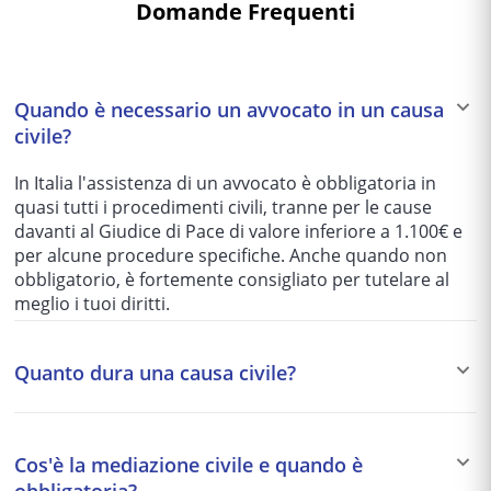
Domande Frequenti
Quando è necessario un avvocato in un causa
civile?
In Italia l'assistenza di un avvocato è obbligatoria in
quasi tutti i procedimenti civili, tranne per le cause
davanti al Giudice di Pace di valore inferiore a 1.100€ e
per alcune procedure specifiche. Anche quando non
obbligatorio, è fortemente consigliato per tutelare al
meglio i tuoi diritti.
Quanto dura una causa civile?
I tempi variano enormemente in base al tribunale e alla
complessità del caso: da 1-2 anni per le cause più
Cos'è la mediazione civile e quando è
semplici fino a 5-10 anni per quelle più articolate. Per