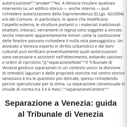
autorizzazione?","answer":"No. A Venezia insulare qualsiasi
intervento su un edificio storico — anche interno — può
richiedere autorizzazione della Soprintendenza (D.Lgs. 42/2004)
e/o del Comune. In particolare, le opere che modificano
l'aspetto esterno, le strutture portanti o i materiali tradizionali
(mattoni, intonaci, serramenti in legno) sono soggette a vincolo.
Anche interventi apparentemente minori come la sostituzione
delle finestre possono richiedere il nulla osta paesaggistico. Un
avvocato a Venezia esperto in diritto urbanistico e dei beni
culturali può verificare preventivamente quali autorizzazioni
sono necessarie e assisterti nell'ottenimento, evitando sanzioni
e ordini di ripristino."}],"separazioneNote":"Il Tribunale di
Venezia gestisce separazioni in un contesto unico: la divisione
di immobili lagunari e delle proprietà storiche nel centro storico
veneziano è tra le questioni più delicate, spesso richiedendo
perizie specializzate per la stima. La separazione consensuale si
chiude di norma tra 3 e 6 mesi.","separazioneContent":"
Separazione a Venezia: guida
al Tribunale di Venezia