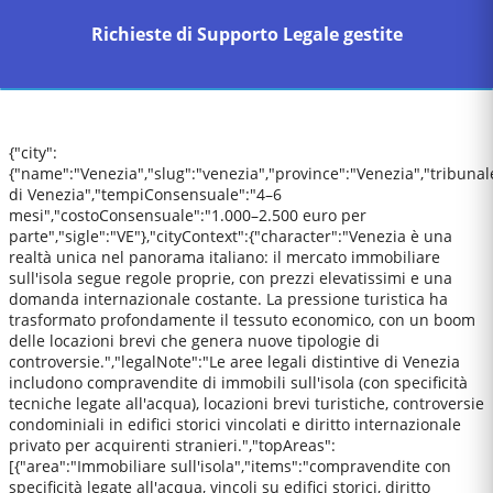
Richieste di Supporto Legale gestite
{"city":
{"name":"Venezia","slug":"venezia","province":"Venezia","tribunal
di Venezia","tempiConsensuale":"4–6
mesi","costoConsensuale":"1.000–2.500 euro per
parte","sigle":"VE"},"cityContext":{"character":"Venezia è una
realtà unica nel panorama italiano: il mercato immobiliare
sull'isola segue regole proprie, con prezzi elevatissimi e una
domanda internazionale costante. La pressione turistica ha
trasformato profondamente il tessuto economico, con un boom
delle locazioni brevi che genera nuove tipologie di
controversie.","legalNote":"Le aree legali distintive di Venezia
includono compravendite di immobili sull'isola (con specificità
tecniche legate all'acqua), locazioni brevi turistiche, controversie
condominiali in edifici storici vincolati e diritto internazionale
privato per acquirenti stranieri.","topAreas":
[{"area":"Immobiliare sull'isola","items":"compravendite con
specificità legate all'acqua, vincoli su edifici storici, diritto