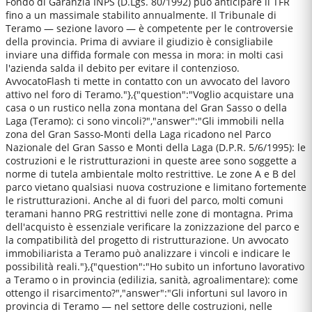
Fondo di Garanzia INPS (D.Lgs. 80/1992) può anticipare il TFR
fino a un massimale stabilito annualmente. Il Tribunale di
Teramo — sezione lavoro — è competente per le controversie
della provincia. Prima di avviare il giudizio è consigliabile
inviare una diffida formale con messa in mora: in molti casi
l'azienda salda il debito per evitare il contenzioso.
AvvocatoFlash ti mette in contatto con un avvocato del lavoro
attivo nel foro di Teramo."},{"question":"Voglio acquistare una
casa o un rustico nella zona montana del Gran Sasso o della
Laga (Teramo): ci sono vincoli?","answer":"Gli immobili nella
zona del Gran Sasso-Monti della Laga ricadono nel Parco
Nazionale del Gran Sasso e Monti della Laga (D.P.R. 5/6/1995): le
costruzioni e le ristrutturazioni in queste aree sono soggette a
norme di tutela ambientale molto restrittive. Le zone A e B del
parco vietano qualsiasi nuova costruzione e limitano fortemente
le ristrutturazioni. Anche al di fuori del parco, molti comuni
teramani hanno PRG restrittivi nelle zone di montagna. Prima
dell'acquisto è essenziale verificare la zonizzazione del parco e
la compatibilità del progetto di ristrutturazione. Un avvocato
immobiliarista a Teramo può analizzare i vincoli e indicare le
possibilità reali."},{"question":"Ho subito un infortuno lavorativo
a Teramo o in provincia (edilizia, sanità, agroalimentare): come
ottengo il risarcimento?","answer":"Gli infortuni sul lavoro in
provincia di Teramo — nel settore delle costruzioni, nelle