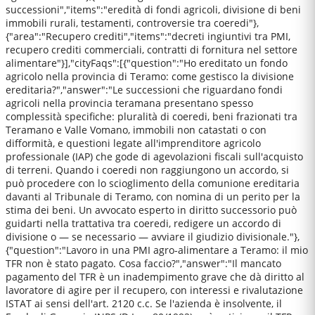
successioni","items":"eredità di fondi agricoli, divisione di beni
immobili rurali, testamenti, controversie tra coeredi"},
{"area":"Recupero crediti","items":"decreti ingiuntivi tra PMI,
recupero crediti commerciali, contratti di fornitura nel settore
alimentare"}],"cityFaqs":[{"question":"Ho ereditato un fondo
agricolo nella provincia di Teramo: come gestisco la divisione
ereditaria?","answer":"Le successioni che riguardano fondi
agricoli nella provincia teramana presentano spesso
complessità specifiche: pluralità di coeredi, beni frazionati tra
Teramano e Valle Vomano, immobili non catastati o con
difformità, e questioni legate all'imprenditore agricolo
professionale (IAP) che gode di agevolazioni fiscali sull'acquisto
di terreni. Quando i coeredi non raggiungono un accordo, si
può procedere con lo scioglimento della comunione ereditaria
davanti al Tribunale di Teramo, con nomina di un perito per la
stima dei beni. Un avvocato esperto in diritto successorio può
guidarti nella trattativa tra coeredi, redigere un accordo di
divisione o — se necessario — avviare il giudizio divisionale."},
{"question":"Lavoro in una PMI agro-alimentare a Teramo: il mio
TFR non è stato pagato. Cosa faccio?","answer":"Il mancato
pagamento del TFR è un inadempimento grave che dà diritto al
lavoratore di agire per il recupero, con interessi e rivalutazione
ISTAT ai sensi dell'art. 2120 c.c. Se l'azienda è insolvente, il