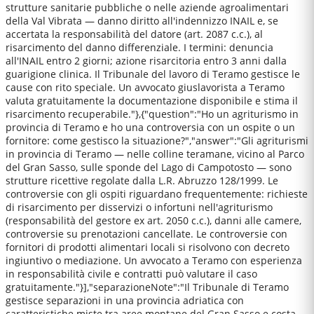
strutture sanitarie pubbliche o nelle aziende agroalimentari
della Val Vibrata — danno diritto all'indennizzo INAIL e, se
accertata la responsabilità del datore (art. 2087 c.c.), al
risarcimento del danno differenziale. I termini: denuncia
all'INAIL entro 2 giorni; azione risarcitoria entro 3 anni dalla
guarigione clinica. Il Tribunale del lavoro di Teramo gestisce le
cause con rito speciale. Un avvocato giuslavorista a Teramo
valuta gratuitamente la documentazione disponibile e stima il
risarcimento recuperabile."},{"question":"Ho un agriturismo in
provincia di Teramo e ho una controversia con un ospite o un
fornitore: come gestisco la situazione?","answer":"Gli agriturismi
in provincia di Teramo — nelle colline teramane, vicino al Parco
del Gran Sasso, sulle sponde del Lago di Campotosto — sono
strutture ricettive regolate dalla L.R. Abruzzo 128/1999. Le
controversie con gli ospiti riguardano frequentemente: richieste
di risarcimento per disservizi o infortuni nell'agriturismo
(responsabilità del gestore ex art. 2050 c.c.), danni alle camere,
controversie su prenotazioni cancellate. Le controversie con
fornitori di prodotti alimentari locali si risolvono con decreto
ingiuntivo o mediazione. Un avvocato a Teramo con esperienza
in responsabilità civile e contratti può valutare il caso
gratuitamente."}],"separazioneNote":"Il Tribunale di Teramo
gestisce separazioni in una provincia adriatica con
caratteristiche miste tra aree montane del Gran Sasso e costa