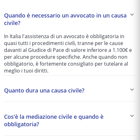
Quando è necessario un avvocato in un causa
civile?
In Italia l'assistenza di un avvocato è obbligatoria in
quasi tutti i procedimenti civili, tranne per le cause
davanti al Giudice di Pace di valore inferiore a 1.100€ e
per alcune procedure specifiche. Anche quando non
obbligatorio, è fortemente consigliato per tutelare al
meglio i tuoi diritti.
Quanto dura una causa civile?
I tempi variano enormemente in base al tribunale e alla
complessità del caso: da 1-2 anni per le cause più
Cos'è la mediazione civile e quando è
semplici fino a 5-10 anni per quelle più articolate. Per
obbligatoria?
questo motivo si preferisce spesso una soluzione
stragiudiziale (mediazione, negoziazione assistita)
La mediazione è un tentativo di accordo stragiudiziale
quando possibile.