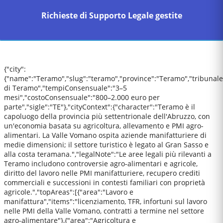
Richieste di Supporto Legale gestite
{"city":
{"name":"Teramo","slug":"teramo","province":"Teramo","tribunale
di Teramo","tempiConsensuale":"3–5
mesi","costoConsensuale":"800–2.000 euro per
parte","sigle":"TE"},"cityContext":{"character":"Teramo è il
capoluogo della provincia più settentrionale dell'Abruzzo, con
un'economia basata su agricoltura, allevamento e PMI agro-
alimentari. La Valle Vomano ospita aziende manifatturiere di
medie dimensioni; il settore turistico è legato al Gran Sasso e
alla costa teramana.","legalNote":"Le aree legali più rilevanti a
Teramo includono controversie agro-alimentari e agricole,
diritto del lavoro nelle PMI manifatturiere, recupero crediti
commerciali e successioni in contesti familiari con proprietà
agricole.","topAreas":[{"area":"Lavoro e
manifattura","items":"licenziamento, TFR, infortuni sul lavoro
nelle PMI della Valle Vomano, contratti a termine nel settore
agro-alimentare"},{"area":"Agricoltura e