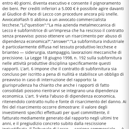
entro 40 giorni, diventa esecutivo e consente il pignoramento
dei beni. Per crediti inferiori a 5.000 € è possibile agire davanti
al Giudice di Pace di Lecco con procedure ancora più snelle.
AvvocatoFlash ti abbina a un avvocato commercialista
lecchese."},{"question":"La mia azienda metalmeccanica di
Lecco è subfornitrice di un'impresa che ha rescisso il contratto
senza preavviso: posso ottenere un risarcimento per abuso di
dipendenza economica?","answer":"La subfornitura industriale
è particolarmente diffusa nel tessuto produttivo lecchese e
brianteo — siderurgia, stampaggio, lavorazioni meccaniche di
precisione. La Legge 18 giugno 1998, n. 192 sulla subfornitura
nelle attività produttive disciplina specificamente questi
rapporti. L'art. 6 impone che il contratto di subfornitura sia
concluso per iscritto a pena di nullità e stabilisce un obbligo di
preavviso in caso di interruzione del rapporto: la
giurisprudenza ha chiarito che anche i rapporti di fatto
consolidati possono rientrarvi se integrano una dipendenza
economica. L'art. 9 vieta l'abuso di dipendenza economica,
ritenendolo contratto nullo e fonte di risarcimento del danno. Ai
fini del risarcimento occorre dimostrare: il valore degli
investimenti specifici effettuati per quel committente, il
fatturato mediamente generato dal rapporto negli ultimi tre
anni, e il pregiudizio concreto subito dalla rescissione
ingiustificata. Il Tribunale di Lecco — sezione commerciale — è