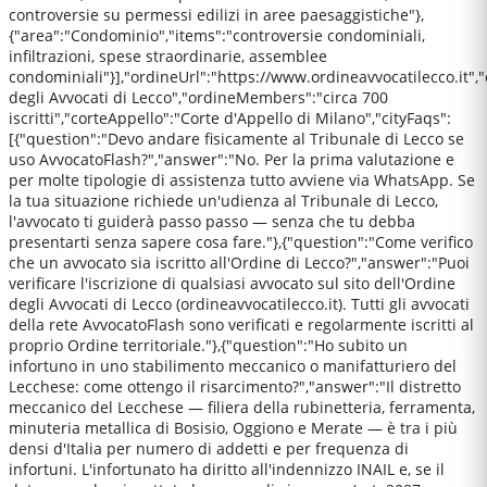
controversie su permessi edilizi in aree paesaggistiche"},
{"area":"Condominio","items":"controversie condominiali,
infiltrazioni, spese straordinarie, assemblee
condominiali"}],"ordineUrl":"https://www.ordineavvocatilecco.it",
degli Avvocati di Lecco","ordineMembers":"circa 700
iscritti","corteAppello":"Corte d'Appello di Milano","cityFaqs":
[{"question":"Devo andare fisicamente al Tribunale di Lecco se
uso AvvocatoFlash?","answer":"No. Per la prima valutazione e
per molte tipologie di assistenza tutto avviene via WhatsApp. Se
la tua situazione richiede un'udienza al Tribunale di Lecco,
l'avvocato ti guiderà passo passo — senza che tu debba
presentarti senza sapere cosa fare."},{"question":"Come verifico
che un avvocato sia iscritto all'Ordine di Lecco?","answer":"Puoi
verificare l'iscrizione di qualsiasi avvocato sul sito dell'Ordine
degli Avvocati di Lecco (ordineavvocatilecco.it). Tutti gli avvocati
della rete AvvocatoFlash sono verificati e regolarmente iscritti al
proprio Ordine territoriale."},{"question":"Ho subito un
infortuno in uno stabilimento meccanico o manifatturiero del
Lecchese: come ottengo il risarcimento?","answer":"Il distretto
meccanico del Lecchese — filiera della rubinetteria, ferramenta,
minuteria metallica di Bosisio, Oggiono e Merate — è tra i più
densi d'Italia per numero di addetti e per frequenza di
infortuni. L'infortunato ha diritto all'indennizzo INAIL e, se il