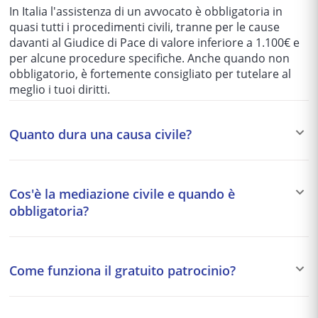
In Italia l'assistenza di un avvocato è obbligatoria in
quasi tutti i procedimenti civili, tranne per le cause
davanti al Giudice di Pace di valore inferiore a 1.100€ e
per alcune procedure specifiche. Anche quando non
obbligatorio, è fortemente consigliato per tutelare al
meglio i tuoi diritti.
Quanto dura una causa civile?
I tempi variano enormemente in base al tribunale e alla
complessità del caso: da 1-2 anni per le cause più
Cos'è la mediazione civile e quando è
semplici fino a 5-10 anni per quelle più articolate. Per
obbligatoria?
questo motivo si preferisce spesso una soluzione
stragiudiziale (mediazione, negoziazione assistita)
La mediazione è un tentativo di accordo stragiudiziale
quando possibile.
davanti a un organismo accreditato. È obbligatoria
Come funziona il gratuito patrocinio?
come condizione di procedibilità per alcune materie:
condominio, diritti reali, eredità, locazione, comodato,
Il gratuito patrocinio garantisce l'assistenza legale
risarcimento danni da circolazione stradale,
gratuita a chi ha un reddito annuo inferiore a circa