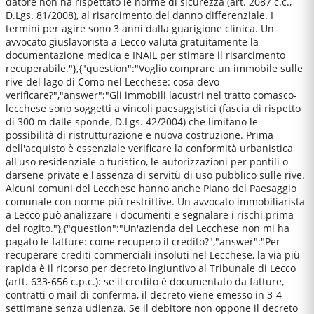
datore non ha rispettato le norme di sicurezza (art. 2087 c.c.,
D.Lgs. 81/2008), al risarcimento del danno differenziale. I
termini per agire sono 3 anni dalla guarigione clinica. Un
avvocato giuslavorista a Lecco valuta gratuitamente la
documentazione medica e INAIL per stimare il risarcimento
recuperabile."},{"question":"Voglio comprare un immobile sulle
rive del lago di Como nel Lecchese: cosa devo
verificare?","answer":"Gli immobili lacustri nel tratto comasco-
lecchese sono soggetti a vincoli paesaggistici (fascia di rispetto
di 300 m dalle sponde, D.Lgs. 42/2004) che limitano le
possibilità di ristrutturazione e nuova costruzione. Prima
dell'acquisto è essenziale verificare la conformità urbanistica
all'uso residenziale o turistico, le autorizzazioni per pontili o
darsene private e l'assenza di servitù di uso pubblico sulle rive.
Alcuni comuni del Lecchese hanno anche Piano del Paesaggio
comunale con norme più restrittive. Un avvocato immobiliarista
a Lecco può analizzare i documenti e segnalare i rischi prima
del rogito."},{"question":"Un'azienda del Lecchese non mi ha
pagato le fatture: come recupero il credito?","answer":"Per
recuperare crediti commerciali insoluti nel Lecchese, la via più
rapida è il ricorso per decreto ingiuntivo al Tribunale di Lecco
(artt. 633-656 c.p.c.): se il credito è documentato da fatture,
contratti o mail di conferma, il decreto viene emesso in 3-4
settimane senza udienza. Se il debitore non oppone il decreto