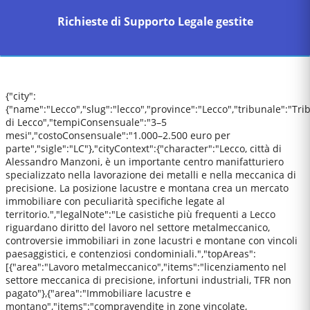
Richieste di Supporto Legale gestite
{"city":
{"name":"Lecco","slug":"lecco","province":"Lecco","tribunale":"Tri
di Lecco","tempiConsensuale":"3–5
mesi","costoConsensuale":"1.000–2.500 euro per
parte","sigle":"LC"},"cityContext":{"character":"Lecco, città di
Alessandro Manzoni, è un importante centro manifatturiero
specializzato nella lavorazione dei metalli e nella meccanica di
precisione. La posizione lacustre e montana crea un mercato
immobiliare con peculiarità specifiche legate al
territorio.","legalNote":"Le casistiche più frequenti a Lecco
riguardano diritto del lavoro nel settore metalmeccanico,
controversie immobiliari in zone lacustri e montane con vincoli
paesaggistici, e contenziosi condominiali.","topAreas":
[{"area":"Lavoro metalmeccanico","items":"licenziamento nel
settore meccanica di precisione, infortuni industriali, TFR non
pagato"},{"area":"Immobiliare lacustre e
montano","items":"compravendite in zone vincolate,