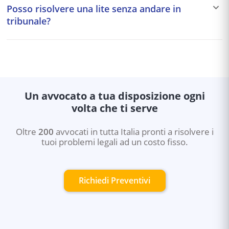
responsabilità medica, bancario.
Posso risolvere una lite senza andare in
11.746,68€ (soglia aggiornata ogni 2 anni). Copre sia le
tribunale?
cause civili che penali e amministrative. La domanda va
presentata al Consiglio dell'Ordine degli Avvocati.
Sì. Esistono strumenti alternativi alla causa: mediazione
civile, negoziazione assistita (accordo tra avvocati delle
parti), arbitrato (decisione vincolante di un arbitro
privato). Questi strumenti sono più rapidi e meno
costosi del processo ordinario.
Un avvocato a tua disposizione ogni
volta che ti serve
Oltre
200
avvocati in tutta Italia pronti a risolvere i
tuoi problemi legali ad un costo fisso.
Richiedi Preventivi