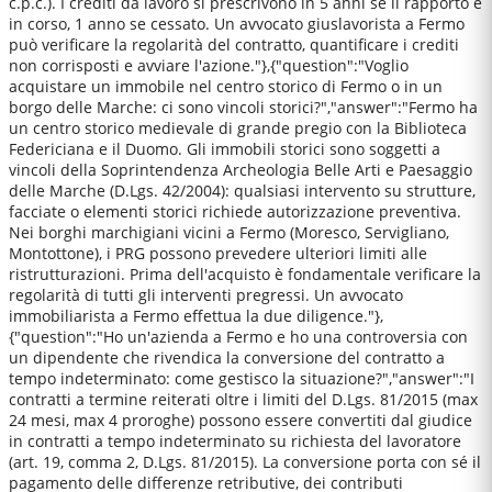
c.p.c.). I crediti da lavoro si prescrivono in 5 anni se il rapporto è
in corso, 1 anno se cessato. Un avvocato giuslavorista a Fermo
può verificare la regolarità del contratto, quantificare i crediti
non corrisposti e avviare l'azione."},{"question":"Voglio
acquistare un immobile nel centro storico di Fermo o in un
borgo delle Marche: ci sono vincoli storici?","answer":"Fermo ha
un centro storico medievale di grande pregio con la Biblioteca
Federiciana e il Duomo. Gli immobili storici sono soggetti a
vincoli della Soprintendenza Archeologia Belle Arti e Paesaggio
delle Marche (D.Lgs. 42/2004): qualsiasi intervento su strutture,
facciate o elementi storici richiede autorizzazione preventiva.
Nei borghi marchigiani vicini a Fermo (Moresco, Servigliano,
Montottone), i PRG possono prevedere ulteriori limiti alle
ristrutturazioni. Prima dell'acquisto è fondamentale verificare la
regolarità di tutti gli interventi pregressi. Un avvocato
immobiliarista a Fermo effettua la due diligence."},
{"question":"Ho un'azienda a Fermo e ho una controversia con
un dipendente che rivendica la conversione del contratto a
tempo indeterminato: come gestisco la situazione?","answer":"I
contratti a termine reiterati oltre i limiti del D.Lgs. 81/2015 (max
24 mesi, max 4 proroghe) possono essere convertiti dal giudice
in contratti a tempo indeterminato su richiesta del lavoratore
(art. 19, comma 2, D.Lgs. 81/2015). La conversione porta con sé il
pagamento delle differenze retributive, dei contributi