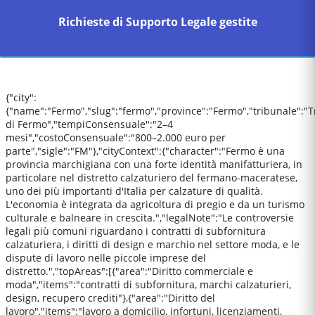
Richieste di Supporto Legale gestite
{"city":
{"name":"Fermo","slug":"fermo","province":"Fermo","tribunale":"T
di Fermo","tempiConsensuale":"2–4
mesi","costoConsensuale":"800–2.000 euro per
parte","sigle":"FM"},"cityContext":{"character":"Fermo è una
provincia marchigiana con una forte identità manifatturiera, in
particolare nel distretto calzaturiero del fermano-maceratese,
uno dei più importanti d'Italia per calzature di qualità.
L'economia è integrata da agricoltura di pregio e da un turismo
culturale e balneare in crescita.","legalNote":"Le controversie
legali più comuni riguardano i contratti di subfornitura
calzaturiera, i diritti di design e marchio nel settore moda, e le
dispute di lavoro nelle piccole imprese del
distretto.","topAreas":[{"area":"Diritto commerciale e
moda","items":"contratti di subfornitura, marchi calzaturieri,
design, recupero crediti"},{"area":"Diritto del
lavoro","items":"lavoro a domicilio, infortuni, licenziamenti,