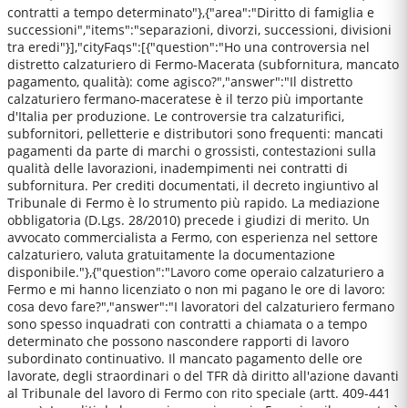
contratti a tempo determinato"},{"area":"Diritto di famiglia e
successioni","items":"separazioni, divorzi, successioni, divisioni
tra eredi"}],"cityFaqs":[{"question":"Ho una controversia nel
distretto calzaturiero di Fermo-Macerata (subfornitura, mancato
pagamento, qualità): come agisco?","answer":"Il distretto
calzaturiero fermano-maceratese è il terzo più importante
d'Italia per produzione. Le controversie tra calzaturifici,
subfornitori, pelletterie e distributori sono frequenti: mancati
pagamenti da parte di marchi o grossisti, contestazioni sulla
qualità delle lavorazioni, inadempimenti nei contratti di
subfornitura. Per crediti documentati, il decreto ingiuntivo al
Tribunale di Fermo è lo strumento più rapido. La mediazione
obbligatoria (D.Lgs. 28/2010) precede i giudizi di merito. Un
avvocato commercialista a Fermo, con esperienza nel settore
calzaturiero, valuta gratuitamente la documentazione
disponibile."},{"question":"Lavoro come operaio calzaturiero a
Fermo e mi hanno licenziato o non mi pagano le ore di lavoro:
cosa devo fare?","answer":"I lavoratori del calzaturiero fermano
sono spesso inquadrati con contratti a chiamata o a tempo
determinato che possono nascondere rapporti di lavoro
subordinato continuativo. Il mancato pagamento delle ore
lavorate, degli straordinari o del TFR dà diritto all'azione davanti
al Tribunale del lavoro di Fermo con rito speciale (artt. 409-441