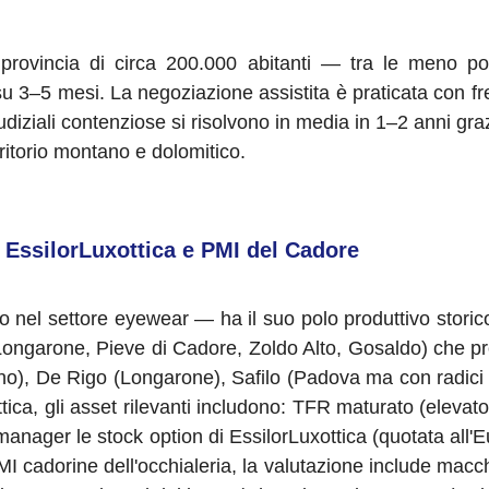
provincia di circa 200.000 abitanti — tra le meno p
u 3–5 mesi. La negoziazione assistita è praticata con fr
diziali contenziose si risolvono in media in 1–2 anni grazi
ritorio montano e dolomitico.
 EssilorLuxottica e PMI del Cadore
 nel settore eyewear — ha il suo polo produttivo storic
Longarone, Pieve di Cadore, Zoldo Alto, Gosaldo) che p
luno), De Rigo (Longarone), Safilo (Padova ma con radici c
ttica, gli asset rilevanti includono: TFR maturato (elevat
 manager le stock option di EssilorLuxottica (quotata all'E
PMI cadorine dell'occhialeria, la valutazione include macc