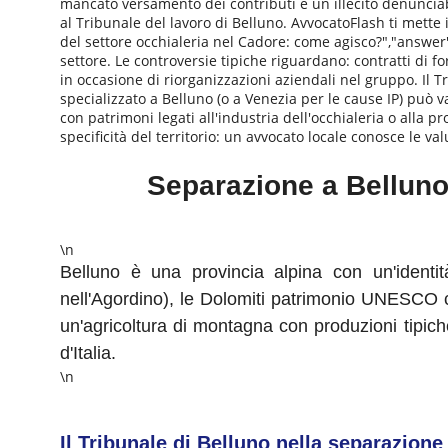
mancato versamento dei contributi è un illecito denunciabil
al Tribunale del lavoro di Belluno. AvvocatoFlash ti mette 
del settore occhialeria nel Cadore: come agisco?","answer"
settore. Le controversie tipiche riguardano: contratti di f
in occasione di riorganizzazioni aziendali nel gruppo. Il 
specializzato a Belluno (o a Venezia per le cause IP) può 
con patrimoni legati all'industria dell'occhialeria o alla 
specificità del territorio: un avvocato locale conosce le v
Separazione a Belluno
\n
Belluno è una provincia alpina con un'identit
nell'Agordino), le Dolomiti patrimonio UNESCO co
un'agricoltura di montagna con produzioni tipiche.
d'Italia.
\n
Il Tribunale di Belluno nella separazione