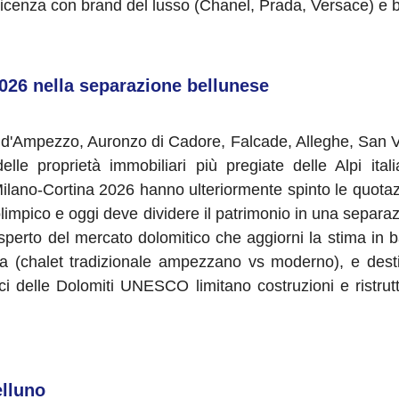
ti di licenza con brand del lusso (Chanel, Prada, Versace) e
026 nella separazione bellunese
a d'Ampezzo, Auronzo di Cadore, Falcade, Alleghe, San V
elle proprietà immobiliari più pregiate delle Alpi ita
ano-Cortina 2026 hanno ulteriormente spinto le quotazion
limpico e oggi deve dividere il patrimonio in una separaz
sperto del mercato dolomitico che aggiorni la stima in ba
tiva (chalet tradizionale ampezzano vs moderno), e dest
stici delle Dolomiti UNESCO limitano costruzioni e ristr
elluno