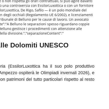
o non rispetta gli orari contrattuali, si può agire davanti
Ho una controversia con EssilorLuxottica o con un fornitore
ilorLuxottica, De Rigo, Safilo — è un polo mondiale del
ign degli occhiali (Regolamento UE 6/2002), e licenziamenti
Tribunale di Belluno per le cause di lavoro. Un avvocato
Note":"A Belluno le separazioni spesso riguardano coppie
i Belluno gestisce i procedimenti con attenzione alle
 della divisione.","separazioneContent":"
 alle Dolomiti UNESCO
ia (EssilorLuxottica ha il suo polo produttivo
'Ampezzo ospiterà le Olimpiadi invernali 2026), e
n patrimoni del tutto particolari rispetto al resto