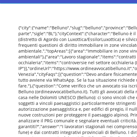
{"city":{"name":"Belluno","slug":"belluno","province":"Be
parte","sigle":"BL"},"cityContext":{"character":"Belluno è 
(distretto di Agordo con Luxottica/EssilorLuxottica) e silvi
frequenti questioni di diritto immobiliare in zone vincolate
ambientale.","topAreas":[{"area":"Immobiliare in zone vinc
ambientali"},{"area":"Lavoro stagionale","items":"contratti 
occhialeria","items":"controversie nel settore occhialeria (L
IP"}],"ordineUrl":"https://www.ordineavvocatibelluno.it","
Venezia","cityFaqs":[{"question":"Devo andare fisicamente
tutto avviene via WhatsApp. Se la tua situazione richiede
fare."},{"question":"Come verifico che un avvocato sia iscri
Belluno (ordineavvocatibelluno.it). Tutti gli avvocati della
casa nelle Dolomiti UNESCO (Belluno): ci sono vincoli ch
soggetti a vincoli paesaggistici particolarmente stringent
autorizzazione paesaggistica e, per edifici di pregio, il n
nuove costruzioni per proteggere il paesaggio alpino). Pri
analizzare il PRG comunale e segnalare eventuali criticità."
garantiti?","answer":"I lavoratori stagionali nei comprens
fune) e dai contratti integrativi provinciali di Belluno. I d