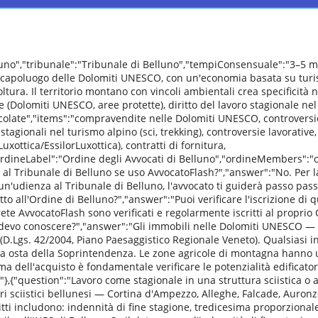
lluno","tribunale":"Tribunale di Belluno","tempiConsensuale":"3–5 
il capoluogo delle Dolomiti UNESCO, con un'economia basata su turism
coltura. Il territorio montano con vincoli ambientali crea specificità
 (Dolomiti UNESCO, aree protette), diritto del lavoro stagionale nel 
olate","items":"compravendite nelle Dolomiti UNESCO, controversie s
stagionali nel turismo alpino (sci, trekking), controversie lavorative,
uxottica/EssilorLuxottica), contratti di fornitura,
ordineLabel":"Ordine degli Avvocati di Belluno","ordineMembers":"cir
 al Tribunale di Belluno se uso AvvocatoFlash?","answer":"No. Per l
 un'udienza al Tribunale di Belluno, l'avvocato ti guiderà passo p
tto all'Ordine di Belluno?","answer":"Puoi verificare l'iscrizione di q
 rete AvvocatoFlash sono verificati e regolarmente iscritti al proprio
e devo conoscere?","answer":"Gli immobili nelle Dolomiti UNESCO — 
i (D.Lgs. 42/2004, Piano Paesaggistico Regionale Veneto). Qualsiasi 
ulla osta della Soprintendenza. Le zone agricole di montagna hanno u
ma dell'acquisto è fondamentale verificare le potenzialità edificato
},{"question":"Lavoro come stagionale in una struttura sciistica o al
ori sciistici bellunesi — Cortina d'Ampezzo, Alleghe, Falcade, Auro
iritti includono: indennità di fine stagione, tredicesima proporzionale