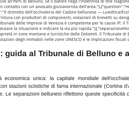
e all'INPS di Belluno. Se il datore nega l'indennità di fine stagione 
in contatto con un avvocato giuslavorista dell'area."},{"question":"
:"Il distretto dell'occhialeria del Cadore bellunese — Luxottica/Ess
ornitura con produttori di componenti, violazioni di brevetti su des
Tribunale delle Imprese di Venezia è competente per le cause IP; il 
valutare la situazione e indicare la via più rapida."}],"separazione
proprietà in zone montane e turistiche delle Dolomiti. Il Tribunale d
alutazioni degli immobili nelle zone UNESCO e le implicazioni fiscali
: guida al Tribunale di Belluno e
à economica unica: la capitale mondiale dell'occhialer
n stazioni sciistiche di fama internazionale (Cortina d
 Le separazioni bellunesi riflettono queste specificità co