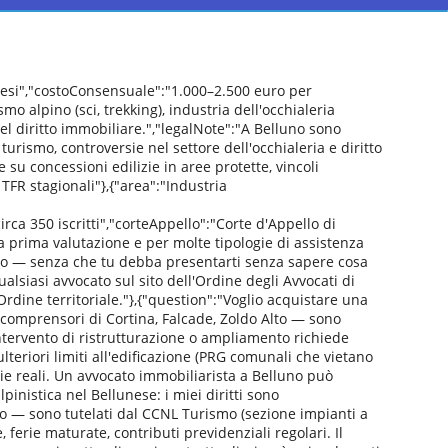
mesi","costoConsensuale":"1.000–2.500 euro per
o alpino (sci, trekking), industria dell'occhialeria
 nel diritto immobiliare.","legalNote":"A Belluno sono
turismo, controversie nel settore dell'occhialeria e diritto
u concessioni edilizie in aree protette, vincoli
 TFR stagionali"},{"area":"Industria
ca 350 iscritti","corteAppello":"Corte d'Appello di
a prima valutazione e per molte tipologie di assistenza
asso — senza che tu debba presentarti senza sapere cosa
ualsiasi avvocato sul sito dell'Ordine degli Avvocati di
 Ordine territoriale."},{"question":"Voglio acquistare una
comprensori di Cortina, Falcade, Zoldo Alto — sono
intervento di ristrutturazione o ampliamento richiede
lteriori limiti all'edificazione (PRG comunali che vietano
rie reali. Un avvocato immobiliarista a Belluno può
pinistica nel Bellunese: i miei diritti sono
nzo — sono tutelati dal CCNL Turismo (sezione impianti a
, ferie maturate, contributi previdenziali regolari. Il