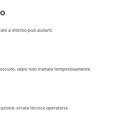
co
zato a
Viterbo
può aiutarti.
nosciuto, sepsi non trattata tempestivamente.
zazione, errata tecnica operatoria.