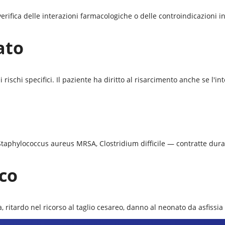
fica delle interazioni farmacologiche o delle controindicazioni indi
ato
schi specifici. Il paziente ha diritto al risarcimento anche se l'in
a Staphylococcus aureus MRSA, Clostridium difficile — contratte dura
ico
a, ritardo nel ricorso al taglio cesareo, danno al neonato da asfissia