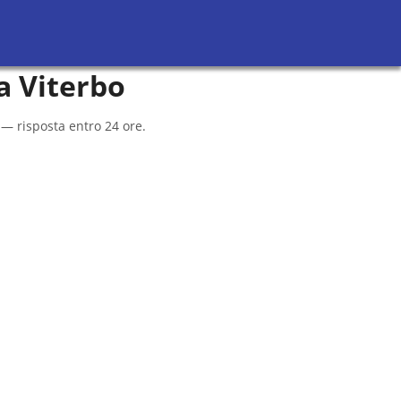
Richiedi Preventivi
Sei un avvocato?
 a
Viterbo
 — risposta entro 24 ore.