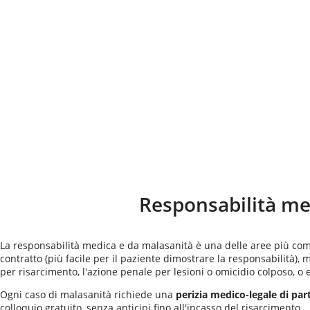
Responsabilità me
La responsabilità medica e da malasanità è una delle aree più comple
contratto (più facile per il paziente dimostrare la responsabilità), 
per risarcimento, l'azione penale per lesioni o omicidio colposo, o 
Ogni caso di malasanità richiede una
perizia medico-legale di par
colloquio gratuito, senza anticipi fino all'incasso del risarcimento.