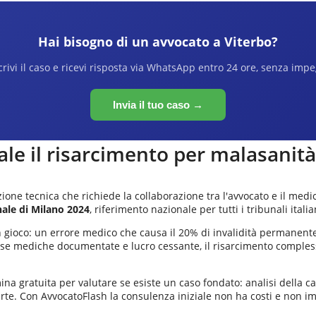
Hai bisogno di un avvocato a
Viterbo
?
rivi il caso e ricevi risposta via WhatsApp entro 24 ore, senza imp
Invia il tuo caso →
le il risarcimento per malasanit
ne tecnica che richiede la collaborazione tra l'avvocato e il medic
nale di Milano 2024
, riferimento nazionale per tutti i tribunali italia
 in gioco: un errore medico che causa il 20% di invalidità permanen
 mediche documentate e lucro cessante, il risarcimento complessiv
a gratuita per valutare se esiste un caso fondato: analisi della cart
arte. Con AvvocatoFlash la consulenza iniziale non ha costi e non i