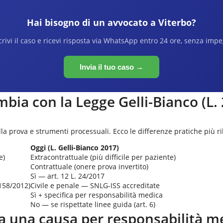
Hai bisogno di un avvocato a
Viterbo
?
rivi il caso e ricevi risposta via WhatsApp entro 24 ore, senza imp
Invia il tuo caso →
bia con la Legge Gelli-Bianco (L.
lla prova e strumenti processuali. Ecco le differenze pratiche più ri
Oggi (L. Gelli-Bianco 2017)
e)
Extracontrattuale (più difficile per paziente)
Contrattuale (onere prova invertito)
Sì — art. 12 L. 24/2017
 158/2012)
Civile e penale — SNLG-ISS accreditate
Sì + specifica per responsabilità medica
No — se rispettate linee guida (art. 6)
 una causa per responsabilità m