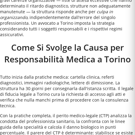
gravi carenze organizzative — liste di attesa eccessive che hanno
determinato il ritardo diagnostico, strutture non adeguatamente
manutenute — la struttura risponde anche per
culpa in
organizzando
, indipendentemente dall'errore del singolo
professionista. Un avvocato a
Torino
imposta la strategia
considerando tutti i soggetti responsabili e i rispettivi regimi
assicurativi.
Come Si Svolge la Causa per
Responsabilità Medica a Torino
Tutto inizia dalla pratiche medica: cartella clinica, referti
diagnostici, immagini radiologiche, lettere di dimissione. La
struttura ha 30 giorni per consegnarla dall'istanza scritta. Il legale
di fiducia legale a Torino cura la richiesta di accesso agli atti e
verifica che nulla manchi prima di procedere con la consulenza
tecnica.
Con la pratiche completa, il perito medico-legale (CTP) analizza la
condotta del professionista sanitario, la confronta con le linee
guida della specialità e calcola il danno biologico in punti
percentuale. Il parere del CTP è determinante: stabilisce se esiste