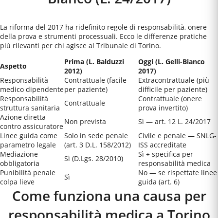
La riforma del 2017 ha ridefinito regole di responsabilità, onere
della prova e strumenti processuali. Ecco le differenze pratiche
più rilevanti per chi agisce al
Tribunale di Torino
.
Prima (L. Balduzzi
Oggi (L. Gelli-Bianco
Aspetto
2012)
2017)
Responsabilità
Contrattuale (facile
Extracontrattuale (più
medico dipendente
per paziente)
difficile per paziente)
Responsabilità
Contrattuale (onere
Contrattuale
struttura sanitaria
prova invertito)
Azione diretta
Non prevista
Sì — art. 12 L. 24/2017
contro assicuratore
Linee guida come
Solo in sede penale
Civile e penale — SNLG-
parametro legale
(art. 3 D.L. 158/2012)
ISS accreditate
Mediazione
Sì + specifica per
Sì (D.Lgs. 28/2010)
obbligatoria
responsabilità medica
Punibilità penale
No — se rispettate linee
Sì
colpa lieve
guida (art. 6)
Come funziona una causa per
responsabilità medica a
Torino