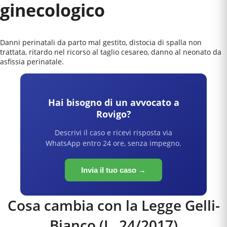
ginecologico
Danni perinatali da parto mal gestito, distocia di spalla non
trattata, ritardo nel ricorso al taglio cesareo, danno al neonato da
asfissia perinatale.
Hai bisogno di un avvocato a
Rovigo
?
Descrivi il caso e ricevi risposta via
WhatsApp entro 24 ore, senza impegno.
Invia il tuo caso →
Cosa cambia con la Legge Gelli-
Bianco (L. 24/2017)