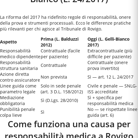
La riforma del 2017 ha ridefinito regole di responsabilità, onere
della prova e strumenti processuali. Ecco le differenze pratiche
più rilevanti per chi agisce al
Tribunale di Rovigo
.
Prima (L. Balduzzi
Oggi (L. Gelli-Bianco
Aspetto
2012)
2017)
Responsabilità
Contrattuale (facile
Extracontrattuale (più
medico dipendente
per paziente)
difficile per paziente)
Responsabilità
Contrattuale (onere
Contrattuale
struttura sanitaria
prova invertito)
Azione diretta
Non prevista
Sì — art. 12 L. 24/2017
contro assicuratore
Linee guida come
Solo in sede penale
Civile e penale — SNLG-
parametro legale
(art. 3 D.L. 158/2012)
ISS accreditate
Mediazione
Sì + specifica per
Sì (D.Lgs. 28/2010)
obbligatoria
responsabilità medica
Punibilità penale
No — se rispettate linee
Sì
colpa lieve
guida (art. 6)
Come funziona una causa per
responsabilità medica a
Rovigo