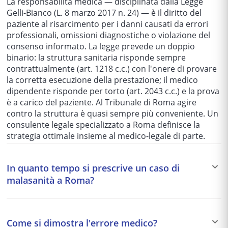
La responsabilità medica — disciplinata dalla Legge
Gelli-Bianco (L. 8 marzo 2017 n. 24) — è il diritto del
paziente al risarcimento per i danni causati da errori
professionali, omissioni diagnostiche o violazione del
consenso informato. La legge prevede un doppio
binario: la struttura sanitaria risponde sempre
contrattualmente (art. 1218 c.c.) con l'onere di provare
la corretta esecuzione della prestazione; il medico
dipendente risponde per torto (art. 2043 c.c.) e la prova
è a carico del paziente. Al Tribunale di Roma agire
contro la struttura è quasi sempre più conveniente. Un
consulente legale specializzato a Roma definisce la
strategia ottimale insieme al medico-legale di parte.
In quanto tempo si prescrive un caso di
malasanità a Roma?
I termini di prescrizione per la responsabilità medica
dipendono dalla via scelta e dal soggetto convenuto, e
Come si dimostra l'errore medico?
decorrono dal momento in cui il paziente ha avuto — o