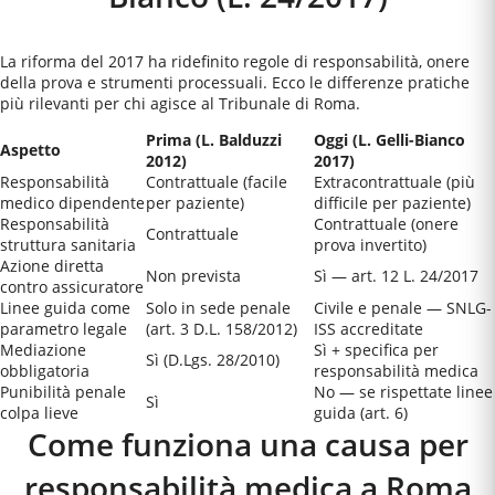
La riforma del 2017 ha ridefinito regole di responsabilità, onere
della prova e strumenti processuali. Ecco le differenze pratiche
più rilevanti per chi agisce al
Tribunale di Roma
.
Prima (L. Balduzzi
Oggi (L. Gelli-Bianco
Aspetto
2012)
2017)
Responsabilità
Contrattuale (facile
Extracontrattuale (più
medico dipendente
per paziente)
difficile per paziente)
Responsabilità
Contrattuale (onere
Contrattuale
struttura sanitaria
prova invertito)
Azione diretta
Non prevista
Sì — art. 12 L. 24/2017
contro assicuratore
Linee guida come
Solo in sede penale
Civile e penale — SNLG-
parametro legale
(art. 3 D.L. 158/2012)
ISS accreditate
Mediazione
Sì + specifica per
Sì (D.Lgs. 28/2010)
obbligatoria
responsabilità medica
Punibilità penale
No — se rispettate linee
Sì
colpa lieve
guida (art. 6)
Come funziona una causa per
responsabilità medica a
Roma