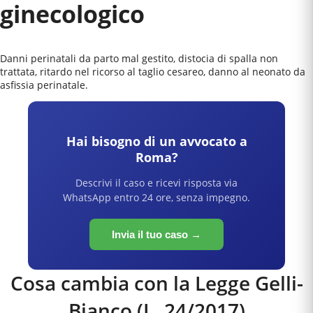
ginecologico
Danni perinatali da parto mal gestito, distocia di spalla non
trattata, ritardo nel ricorso al taglio cesareo, danno al neonato da
asfissia perinatale.
Hai bisogno di un avvocato a
Roma
?
Descrivi il caso e ricevi risposta via
WhatsApp entro 24 ore, senza impegno.
Invia il tuo caso →
Cosa cambia con la Legge Gelli-
Bianco (L. 24/2017)