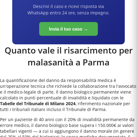
Descrivi il caso e ricevi risposta via
WhatsApp entro 24 ore, senza impegno.
Invia il tuo caso →
Quanto vale il risarcimento per
malasanità a
Parma
La quantificazione del danno da responsabilità medica è
un'operazione tecnica che richiede la collaborazione tra l'avvocato
e il medico-legale di parte. Il danno biologico permanente viene
calcolato in punti percentuale di invalidità e liquidato con le
Tabelle del Tribunale di Milano 2024
, riferimento nazionale per
tutti i tribunali italiani incluso il
Tribunale di Parma
.
Per un paziente di 40 anni con il 20% di invalidità permanente da
errore medico, il danno biologico base supera i 150.000€ ai valori
tabellari vigenti — a cui si aggiungono il danno morale (in genere
dal 25% al 50% del biologico), le spese mediche documentate, il