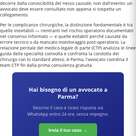
decorre dalla conoscibilità del nesso causale, non dall'evento: un
avvocato deve essere consultato non appena si sospetta un
collegamento.
Per le complicanze chirurgiche, la distinzione fondamentale è tra
quelle inevitabili — rientranti nel rischio operatorio documentato
nel consenso informato — e quelle evitabili perché causate da
errore tecnico o da mancato monitoraggio post-operatorio. La
relazione peritale del medico-legale di parte (CTP) analizza le linee
guida della specialità coinvolta e confronta la condotta del
chirurgo con lo standard atteso. A Parma, l'avvocato coordina il
team CTP fin dalla prima consulenza gratuita.
Hai bisogno di un avvocato a
Parma
?
Descrivi il caso e ricevi risposta via
WhatsApp entro 24 ore, senza impegno.
Invia il tuo caso →