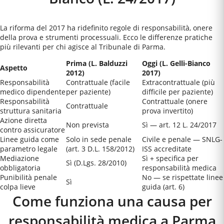
La riforma del 2017 ha ridefinito regole di responsabilità, onere
della prova e strumenti processuali. Ecco le differenze pratiche
più rilevanti per chi agisce al
Tribunale di Parma
.
Prima (L. Balduzzi
Oggi (L. Gelli-Bianco
Aspetto
2012)
2017)
Responsabilità
Contrattuale (facile
Extracontrattuale (più
medico dipendente
per paziente)
difficile per paziente)
Responsabilità
Contrattuale (onere
Contrattuale
struttura sanitaria
prova invertito)
Azione diretta
Non prevista
Sì — art. 12 L. 24/2017
contro assicuratore
Linee guida come
Solo in sede penale
Civile e penale — SNLG-
parametro legale
(art. 3 D.L. 158/2012)
ISS accreditate
Mediazione
Sì + specifica per
Sì (D.Lgs. 28/2010)
obbligatoria
responsabilità medica
Punibilità penale
No — se rispettate linee
Sì
colpa lieve
guida (art. 6)
Come funziona una causa per
responsabilità medica a
Parma