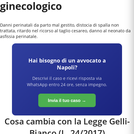
ginecologico
Danni perinatali da parto mal gestito, distocia di spalla non
trattata, ritardo nel ricorso al taglio cesareo, danno al neonato da
asfissia perinatale.
Hai bisogno di un avvocato a
Napoli
?
Descrivi il caso e ricevi risposta via
WhatsApp entro 24 ore, senza impegno.
Invia il tuo caso →
Cosa cambia con la Legge Gelli-
Bianco (L. 24/2017)