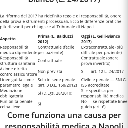
La riforma del 2017 ha ridefinito regole di responsabilità, onere
della prova e strumenti processuali. Ecco le differenze pratiche
più rilevanti per chi agisce al
Tribunale di Napoli
.
Prima (L. Balduzzi
Oggi (L. Gelli-Bianco
Aspetto
2012)
2017)
Responsabilità
Contrattuale (facile
Extracontrattuale (più
medico dipendente
per paziente)
difficile per paziente)
Responsabilità
Contrattuale (onere
Contrattuale
struttura sanitaria
prova invertito)
Azione diretta
Non prevista
Sì — art. 12 L. 24/2017
contro assicuratore
Linee guida come
Solo in sede penale
Civile e penale — SNLG-
parametro legale
(art. 3 D.L. 158/2012)
ISS accreditate
Mediazione
Sì + specifica per
Sì (D.Lgs. 28/2010)
obbligatoria
responsabilità medica
Punibilità penale
No — se rispettate linee
Sì
colpa lieve
guida (art. 6)
Come funziona una causa per
responsabilità medica a
Napoli