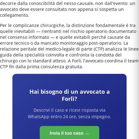
decorre dalla conoscibilità del nesso causale, non dall'evento: un
avvocato deve essere consultato non appena si sospetta un
collegamento.
Per le complicanze chirurgiche, la distinzione fondamentale è tra
quelle inevitabili — rientranti nel rischio operatorio documentato
nel consenso informato — e quelle evitabili perché causate da
errore tecnico o da mancato monitoraggio post-operatorio. La
relazione peritale del medico-legale di parte (CTP) analizza le linee
guida della specialità coinvolta e confronta la condotta del
chirurgo con lo standard atteso. A Forlì, l'avvocato coordina il team
CTP fin dalla prima consulenza gratuita.
Hai bisogno di un avvocato a
Forlì
?
Descrivi il caso e ricevi risposta via
WhatsApp entro 24 ore, senza impegno.
Invia il tuo caso →