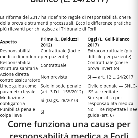
La riforma del 2017 ha ridefinito regole di responsabilità, onere
della prova e strumenti processuali. Ecco le differenze pratiche
più rilevanti per chi agisce al
Tribunale di Forlì
.
Prima (L. Balduzzi
Oggi (L. Gelli-Bianco
Aspetto
2012)
2017)
Responsabilità
Contrattuale (facile
Extracontrattuale (più
medico dipendente
per paziente)
difficile per paziente)
Responsabilità
Contrattuale (onere
Contrattuale
struttura sanitaria
prova invertito)
Azione diretta
Non prevista
Sì — art. 12 L. 24/2017
contro assicuratore
Linee guida come
Solo in sede penale
Civile e penale — SNLG-
parametro legale
(art. 3 D.L. 158/2012)
ISS accreditate
Mediazione
Sì + specifica per
Sì (D.Lgs. 28/2010)
obbligatoria
responsabilità medica
Punibilità penale
No — se rispettate linee
Sì
colpa lieve
guida (art. 6)
Come funziona una causa per
responsabilità medica a
Forlì