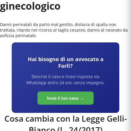
ginecologico
Danni perinatali da parto mal gestito, distocia di spalla non
trattata, ritardo nel ricorso al taglio cesareo, danno al neonato da
asfissia perinatale.
Hai bisogno di un avvocato a
Forlì
?
Descrivi il caso e ricevi risposta via
WhatsApp entro 24 ore, senza impegno.
Invia il tuo caso →
Cosa cambia con la Legge Gelli-
Bianco (L. 24/2017)