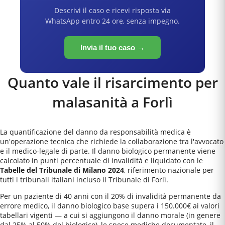
Descrivi il caso e ricevi risposta via
WhatsApp entro 24 ore, senza impegno.
Invia il tuo caso →
Quanto vale il risarcimento per
malasanità a
Forlì
La quantificazione del danno da responsabilità medica è
un'operazione tecnica che richiede la collaborazione tra l'avvocato
e il medico-legale di parte. Il danno biologico permanente viene
calcolato in punti percentuale di invalidità e liquidato con le
Tabelle del Tribunale di Milano 2024
, riferimento nazionale per
tutti i tribunali italiani incluso il
Tribunale di Forlì
.
Per un paziente di 40 anni con il 20% di invalidità permanente da
errore medico, il danno biologico base supera i 150.000€ ai valori
tabellari vigenti — a cui si aggiungono il danno morale (in genere
dal 25% al 50% del biologico), le spese mediche documentate, il