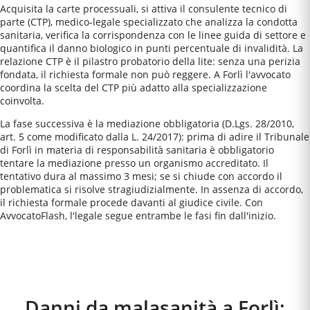
Acquisita la carte processuali, si attiva il consulente tecnico di
parte (CTP), medico-legale specializzato che analizza la condotta
sanitaria, verifica la corrispondenza con le linee guida di settore e
quantifica il danno biologico in punti percentuale di invalidità. La
relazione CTP è il pilastro probatorio della lite: senza una perizia
fondata, il richiesta formale non può reggere. A Forlì l'avvocato
coordina la scelta del CTP più adatto alla specializzazione
coinvolta.
La fase successiva è la mediazione obbligatoria (D.Lgs. 28/2010,
art. 5 come modificato dalla L. 24/2017): prima di adire il Tribunale
di Forlì in materia di responsabilità sanitaria è obbligatorio
tentare la mediazione presso un organismo accreditato. Il
tentativo dura al massimo 3 mesi; se si chiude con accordo il
problematica si risolve stragiudizialmente. In assenza di accordo,
il richiesta formale procede davanti al giudice civile. Con
AvvocatoFlash, l'legale segue entrambe le fasi fin dall'inizio.
Come Funziona
Danni da malasanità a Forlì: