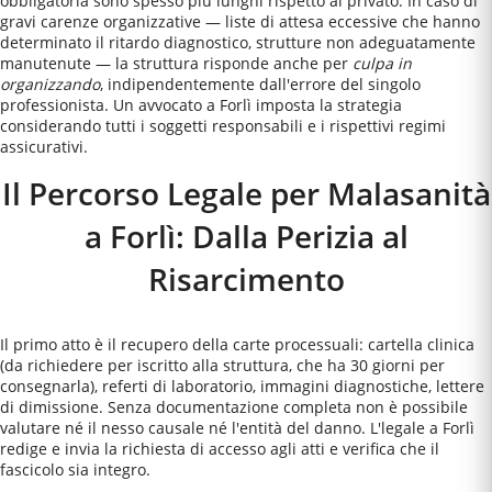
obbligatoria sono spesso più lunghi rispetto al privato. In caso di
gravi carenze organizzative — liste di attesa eccessive che hanno
determinato il ritardo diagnostico, strutture non adeguatamente
manutenute — la struttura risponde anche per
culpa in
organizzando
, indipendentemente dall'errore del singolo
professionista. Un avvocato a
Forlì
imposta la strategia
considerando tutti i soggetti responsabili e i rispettivi regimi
assicurativi.
Il Percorso Legale per Malasanità
a Forlì: Dalla Perizia al
Risarcimento
Il primo atto è il recupero della carte processuali: cartella clinica
(da richiedere per iscritto alla struttura, che ha 30 giorni per
consegnarla), referti di laboratorio, immagini diagnostiche, lettere
di dimissione. Senza documentazione completa non è possibile
valutare né il nesso causale né l'entità del danno. L'legale a Forlì
redige e invia la richiesta di accesso agli atti e verifica che il
fascicolo sia integro.