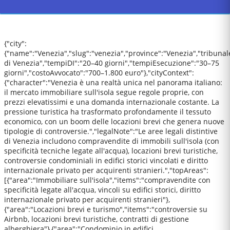
{"city":
{"name":"Venezia","slug":"venezia","province":"Venezia","tribunal
di Venezia","tempiDI":"20–40 giorni","tempiEsecuzione":"30–75
giorni","costoAvvocato":"700–1.800 euro"},"cityContext":
{"character":"Venezia è una realtà unica nel panorama italiano:
il mercato immobiliare sull'isola segue regole proprie, con
prezzi elevatissimi e una domanda internazionale costante. La
pressione turistica ha trasformato profondamente il tessuto
economico, con un boom delle locazioni brevi che genera nuove
tipologie di controversie.","legalNote":"Le aree legali distintive
di Venezia includono compravendite di immobili sull'isola (con
specificità tecniche legate all'acqua), locazioni brevi turistiche,
controversie condominiali in edifici storici vincolati e diritto
internazionale privato per acquirenti stranieri.","topAreas":
[{"area":"Immobiliare sull'isola","items":"compravendite con
specificità legate all'acqua, vincoli su edifici storici, diritto
internazionale privato per acquirenti stranieri"},
{"area":"Locazioni brevi e turismo","items":"controversie su
Airbnb, locazioni brevi turistiche, contratti di gestione
alberghiera"},{"area":"Condominio in edifici