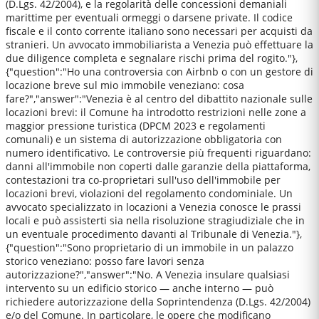
(D.Lgs. 42/2004), e la regolarità delle concessioni demaniali
marittime per eventuali ormeggi o darsene private. Il codice
fiscale e il conto corrente italiano sono necessari per acquisti da
stranieri. Un avvocato immobiliarista a Venezia può effettuare la
due diligence completa e segnalare rischi prima del rogito."},
{"question":"Ho una controversia con Airbnb o con un gestore di
locazione breve sul mio immobile veneziano: cosa
fare?","answer":"Venezia è al centro del dibattito nazionale sulle
locazioni brevi: il Comune ha introdotto restrizioni nelle zone a
maggior pressione turistica (DPCM 2023 e regolamenti
comunali) e un sistema di autorizzazione obbligatoria con
numero identificativo. Le controversie più frequenti riguardano:
danni all'immobile non coperti dalle garanzie della piattaforma,
contestazioni tra co-proprietari sull'uso dell'immobile per
locazioni brevi, violazioni del regolamento condominiale. Un
avvocato specializzato in locazioni a Venezia conosce le prassi
locali e può assisterti sia nella risoluzione stragiudiziale che in
un eventuale procedimento davanti al Tribunale di Venezia."},
{"question":"Sono proprietario di un immobile in un palazzo
storico veneziano: posso fare lavori senza
autorizzazione?","answer":"No. A Venezia insulare qualsiasi
intervento su un edificio storico — anche interno — può
richiedere autorizzazione della Soprintendenza (D.Lgs. 42/2004)
e/o del Comune. In particolare, le opere che modificano