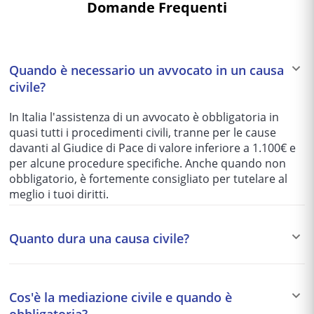
Domande Frequenti
Quando è necessario un avvocato in un causa
civile?
In Italia l'assistenza di un avvocato è obbligatoria in
quasi tutti i procedimenti civili, tranne per le cause
davanti al Giudice di Pace di valore inferiore a 1.100€ e
per alcune procedure specifiche. Anche quando non
obbligatorio, è fortemente consigliato per tutelare al
meglio i tuoi diritti.
Quanto dura una causa civile?
I tempi variano enormemente in base al tribunale e alla
complessità del caso: da 1-2 anni per le cause più
Cos'è la mediazione civile e quando è
semplici fino a 5-10 anni per quelle più articolate. Per