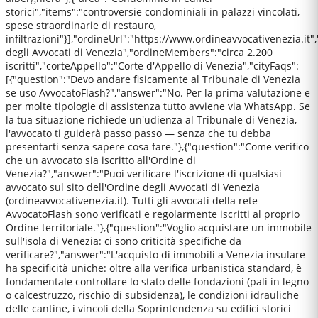
storici","items":"controversie condominiali in palazzi vincolati,
spese straordinarie di restauro,
infiltrazioni"}],"ordineUrl":"https://www.ordineavvocativenezia.it
degli Avvocati di Venezia","ordineMembers":"circa 2.200
iscritti","corteAppello":"Corte d'Appello di Venezia","cityFaqs":
[{"question":"Devo andare fisicamente al Tribunale di Venezia
se uso AvvocatoFlash?","answer":"No. Per la prima valutazione e
per molte tipologie di assistenza tutto avviene via WhatsApp. Se
la tua situazione richiede un'udienza al Tribunale di Venezia,
l'avvocato ti guiderà passo passo — senza che tu debba
presentarti senza sapere cosa fare."},{"question":"Come verifico
che un avvocato sia iscritto all'Ordine di
Venezia?","answer":"Puoi verificare l'iscrizione di qualsiasi
avvocato sul sito dell'Ordine degli Avvocati di Venezia
(ordineavvocativenezia.it). Tutti gli avvocati della rete
AvvocatoFlash sono verificati e regolarmente iscritti al proprio
Ordine territoriale."},{"question":"Voglio acquistare un immobile
sull'isola di Venezia: ci sono criticità specifiche da
verificare?","answer":"L'acquisto di immobili a Venezia insulare
ha specificità uniche: oltre alla verifica urbanistica standard, è
fondamentale controllare lo stato delle fondazioni (pali in legno
o calcestruzzo, rischio di subsidenza), le condizioni idrauliche
delle cantine, i vincoli della Soprintendenza su edifici storici