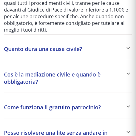
quasi tutti i procedimenti civili, tranne per le cause
davanti al Giudice di Pace di valore inferiore a 1.100€ e
per alcune procedure specifiche. Anche quando non
obbligatorio, è fortemente consigliato per tutelare al
meglio i tuoi diritti.
Quanto dura una causa civile?
I tempi variano enormemente in base al tribunale e alla
complessità del caso: da 1-2 anni per le cause più
Cos'è la mediazione civile e quando è
semplici fino a 5-10 anni per quelle più articolate. Per
obbligatoria?
questo motivo si preferisce spesso una soluzione
stragiudiziale (mediazione, negoziazione assistita)
La mediazione è un tentativo di accordo stragiudiziale
quando possibile.
davanti a un organismo accreditato. È obbligatoria
Come funziona il gratuito patrocinio?
come condizione di procedibilità per alcune materie:
condominio, diritti reali, eredità, locazione, comodato,
Il gratuito patrocinio garantisce l'assistenza legale
risarcimento danni da circolazione stradale,
gratuita a chi ha un reddito annuo inferiore a circa
responsabilità medica, bancario.
Posso risolvere una lite senza andare in
11.746,68€ (soglia aggiornata ogni 2 anni). Copre sia le