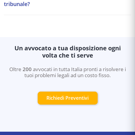
tribunale?
cause civili che penali e amministrative. La domanda va
presentata al Consiglio dell'Ordine degli Avvocati.
Sì. Esistono strumenti alternativi alla causa: mediazione
civile, negoziazione assistita (accordo tra avvocati delle
parti), arbitrato (decisione vincolante di un arbitro
privato). Questi strumenti sono più rapidi e meno
costosi del processo ordinario.
Un avvocato a tua disposizione ogni
volta che ti serve
Oltre
200
avvocati in tutta Italia pronti a risolvere i
tuoi problemi legali ad un costo fisso.
Richiedi Preventivi