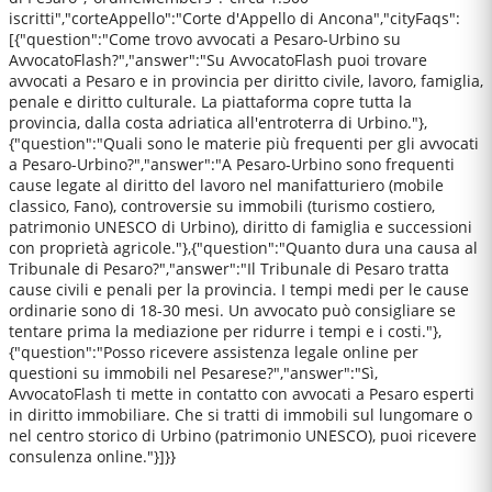
iscritti","corteAppello":"Corte d'Appello di Ancona","cityFaqs":
[{"question":"Come trovo avvocati a Pesaro-Urbino su
AvvocatoFlash?","answer":"Su AvvocatoFlash puoi trovare
avvocati a Pesaro e in provincia per diritto civile, lavoro, famiglia,
penale e diritto culturale. La piattaforma copre tutta la
provincia, dalla costa adriatica all'entroterra di Urbino."},
{"question":"Quali sono le materie più frequenti per gli avvocati
a Pesaro-Urbino?","answer":"A Pesaro-Urbino sono frequenti
cause legate al diritto del lavoro nel manifatturiero (mobile
classico, Fano), controversie su immobili (turismo costiero,
patrimonio UNESCO di Urbino), diritto di famiglia e successioni
con proprietà agricole."},{"question":"Quanto dura una causa al
Tribunale di Pesaro?","answer":"Il Tribunale di Pesaro tratta
cause civili e penali per la provincia. I tempi medi per le cause
ordinarie sono di 18-30 mesi. Un avvocato può consigliare se
tentare prima la mediazione per ridurre i tempi e i costi."},
{"question":"Posso ricevere assistenza legale online per
questioni su immobili nel Pesarese?","answer":"Sì,
AvvocatoFlash ti mette in contatto con avvocati a Pesaro esperti
in diritto immobiliare. Che si tratti di immobili sul lungomare o
nel centro storico di Urbino (patrimonio UNESCO), puoi ricevere
consulenza online."}]}}