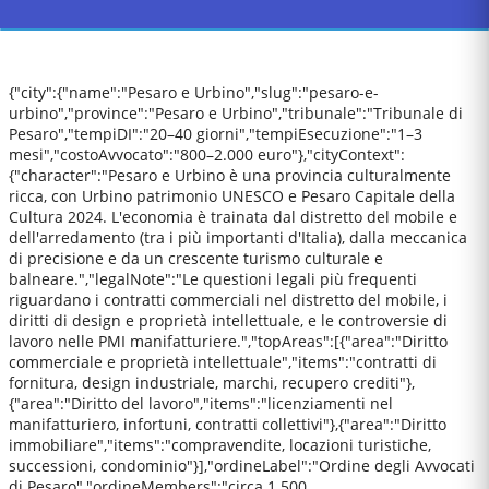
{"city":{"name":"Pesaro e Urbino","slug":"pesaro-e-
urbino","province":"Pesaro e Urbino","tribunale":"Tribunale di
Pesaro","tempiDI":"20–40 giorni","tempiEsecuzione":"1–3
mesi","costoAvvocato":"800–2.000 euro"},"cityContext":
{"character":"Pesaro e Urbino è una provincia culturalmente
ricca, con Urbino patrimonio UNESCO e Pesaro Capitale della
Cultura 2024. L'economia è trainata dal distretto del mobile e
dell'arredamento (tra i più importanti d'Italia), dalla meccanica
di precisione e da un crescente turismo culturale e
balneare.","legalNote":"Le questioni legali più frequenti
riguardano i contratti commerciali nel distretto del mobile, i
diritti di design e proprietà intellettuale, e le controversie di
lavoro nelle PMI manifatturiere.","topAreas":[{"area":"Diritto
commerciale e proprietà intellettuale","items":"contratti di
fornitura, design industriale, marchi, recupero crediti"},
{"area":"Diritto del lavoro","items":"licenziamenti nel
manifatturiero, infortuni, contratti collettivi"},{"area":"Diritto
immobiliare","items":"compravendite, locazioni turistiche,
successioni, condominio"}],"ordineLabel":"Ordine degli Avvocati
di Pesaro","ordineMembers":"circa 1.500