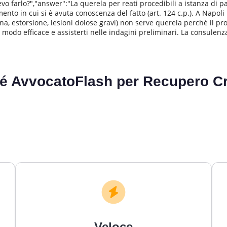
farlo?","answer":"La querela per reati procedibili a istanza di part
nto in cui si è avuta conoscenza del fatto (art. 124 c.p.). A Napoli
apina, estorsione, lesioni dolose gravi) non serve querela perché il 
in modo efficace e assisterti nelle indagini preliminari. La consulenza
é AvvocatoFlash per
Recupero Cr
Veloce