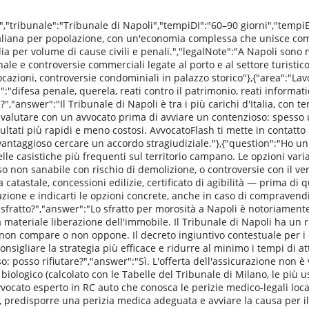
i","tribunale":"Tribunale di Napoli","tempiDI":"60–90 giorni","temp
à italiana per popolazione, con un'economia complessa che unisce c
Italia per volume di cause civili e penali.","legalNote":"A Napoli sono
 penale e controversie commerciali legate al porto e al settore turistic
, locazioni, controversie condominiali in palazzo storico"},{"area":"
:"difesa penale, querela, reati contro il patrimonio, reati informatic
,"answer":"Il Tribunale di Napoli è tra i più carichi d'Italia, con 
valutare con un avvocato prima di avviare un contenzioso: spesso u
ltati più rapidi e meno costosi. AvvocatoFlash ti mette in contatto
ntaggioso cercare un accordo stragiudiziale."},{"question":"Ho un 
elle casistiche più frequenti sul territorio campano. Le opzioni va
o non sanabile con rischio di demolizione, o controversie con il vendi
tastale, concessioni edilizie, certificato di agibilità — prima di 
azione e indicarti le opzioni concrete, anche in caso di compravendi
fratto?","answer":"Lo sfratto per morosità a Napoli è notoriamente p
 materiale liberazione dell'immobile. Il Tribunale di Napoli ha un r
no non compare o non oppone. Il decreto ingiuntivo contestuale per i
onsigliare la strategia più efficace e ridurre al minimo i tempi di a
 posso rifiutare?","answer":"Sì. L'offerta dell'assicurazione non è v
o biologico (calcolato con le Tabelle del Tribunale di Milano, le più 
vvocato esperto in RC auto che conosca le perizie medico-legali loc
, predisporre una perizia medica adeguata e avviare la causa per il