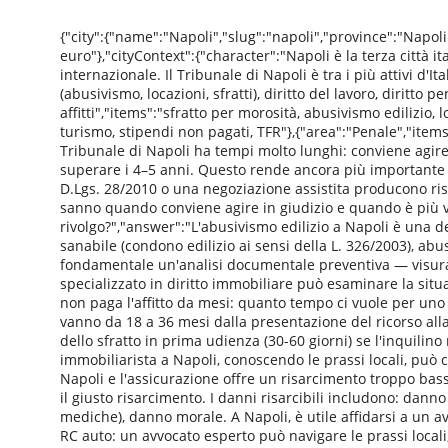
{"city":{"name":"Napoli","slug":"napoli","province":"Napol
euro"},"cityContext":{"character":"Napoli è la terza citt
internazionale. Il Tribunale di Napoli è tra i più attivi d'
(abusivismo, locazioni, sfratti), diritto del lavoro, diritto
affitti","items":"sfratto per morosità, abusivismo edilizio
turismo, stipendi non pagati, TFR"},{"area":"Penale","items"
Tribunale di Napoli ha tempi molto lunghi: conviene agire?"
superare i 4–5 anni. Questo rende ancora più importante 
D.Lgs. 28/2010 o una negoziazione assistita producono risu
sanno quando conviene agire in giudizio e quando è più va
rivolgo?","answer":"L'abusivismo edilizio a Napoli è una d
sanabile (condono edilizio ai sensi della L. 326/2003), abus
fondamentale un'analisi documentale preventiva — visura ca
specializzato in diritto immobiliare può esaminare la situ
non paga l'affitto da mesi: quanto tempo ci vuole per uno s
vanno da 18 a 36 mesi dalla presentazione del ricorso alla
dello sfratto in prima udienza (30-60 giorni) se l'inquili
immobiliarista a Napoli, conoscendo le prassi locali, può c
Napoli e l'assicurazione offre un risarcimento troppo basso:
il giusto risarcimento. I danni risarcibili includono: dann
mediche), danno morale. A Napoli, è utile affidarsi a un a
RC auto: un avvocato esperto può navigare le prassi locali