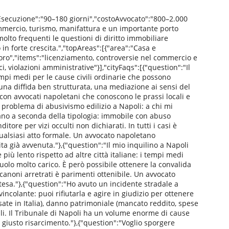
iEsecuzione":"90–180 giorni","costoAvvocato":"800–2.000
ommercio, turismo, manifattura e un importante porto
 molto frequenti le questioni di diritto immobiliare
o in forte crescita.","topAreas":[{"area":"Casa e
Lavoro","items":"licenziamento, controversie nel commercio e
i, violazioni amministrative"}],"cityFaqs":[{"question":"Il
tempi medi per le cause civili ordinarie che possono
na diffida ben strutturata, una mediazione ai sensi del
 con avvocati napoletani che conoscono le prassi locali e
problema di abusivismo edilizio a Napoli: a chi mi
riano a seconda della tipologia: immobile con abuso
tore per vizi occulti non dichiarati. In tutti i casi è
qualsiasi atto formale. Un avvocato napoletano
ta già avvenuta."},{"question":"Il mio inquilino a Napoli
iù lento rispetto ad altre città italiane: i tempi medi
uolo molto carico. È però possibile ottenere la convalida
 canoni arretrati è parimenti ottenibile. Un avvocato
ttesa."},{"question":"Ho avuto un incidente stradale a
incolante: puoi rifiutarla e agire in giudizio per ottenere
usate in Italia), danno patrimoniale (mancato reddito, spese
ali. Il Tribunale di Napoli ha un volume enorme di cause
 giusto risarcimento."},{"question":"Voglio sporgere