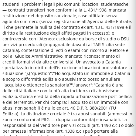
studenti. I problemi legali più comuni: locazioni studentesche
— contratti transitori non conformi alla L. 431/1998, mancata
restituzione del deposito cauzionale, case affittate senza
agibilità o in nero (senza registrazione all'Agenzia delle Entrate,
il che permette la nullità del contratto ex art. 13 L. 431/1998 e il
diritto alla restituzione degli affitti pagati in eccesso); e
controversie con l'Ateneo: esclusione da borse di studio o DSU
per vizi procedurali (impugnabile davanti al TAR Sicilia sede
Catania), contestazione di voti o esami con ricorso al Rettore e
poi al Giudice Amministrativo, mancato riconoscimento di
crediti formativi da altre università. Un avvocato a Catania
specializzato in diritto dell'istruzione o locazioni può valutare la
situazione."},{"question":"Ho acquistato un immobile a Catania
e scopro difformità edilizie o abusivismo: posso annullare
l'acquisto o ottenere la sanatoria?","answer":"Catania è una
delle città italiane con la più alta incidenza di abusivismo
edilizio, storica eredità della rapida urbanizzazione post-bellica
e dei terremoti. Per chi compra: l'acquisto di un immobile con
abusi non sanabili è nullo ex art. 46 D.P.R. 380/2001 (TU
Edilizia). La distinzione cruciale è tra abusi sanabili (ammessi in
zona e conformi al PRG — doppia conformità) e insanabili. La
responsabilità del venditore per vizi occulti (art. 1490 c.c.) o dolo
per omessa informazione (art. 1338 c.c.) può portare alla