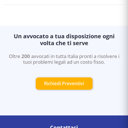
presentata al Consiglio dell'Ordine degli Avvocati.
Sì. Esistono strumenti alternativi alla causa: mediazione
civile, negoziazione assistita (accordo tra avvocati delle
parti), arbitrato (decisione vincolante di un arbitro
privato). Questi strumenti sono più rapidi e meno
costosi del processo ordinario.
Un avvocato a tua disposizione ogni
volta che ti serve
Oltre
200
avvocati in tutta Italia pronti a risolvere i
tuoi problemi legali ad un costo fisso.
Richiedi Preventivi
Contattaci