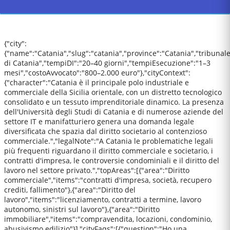
{"city":
{"name":"Catania","slug":"catania","province":"Catania","tribunal
di Catania","tempiDI":"20–40 giorni","tempiEsecuzione":"1–3
mesi","costoAvvocato":"800–2.000 euro"},"cityContext":
{"character":"Catania è il principale polo industriale e
commerciale della Sicilia orientale, con un distretto tecnologico
consolidato e un tessuto imprenditoriale dinamico. La presenza
dell'Università degli Studi di Catania e di numerose aziende del
settore IT e manifatturiero genera una domanda legale
diversificata che spazia dal diritto societario al contenzioso
commerciale.","legalNote":"A Catania le problematiche legali
più frequenti riguardano il diritto commerciale e societario, i
contratti d'impresa, le controversie condominiali e il diritto del
lavoro nel settore privato.","topAreas":[{"area":"Diritto
commerciale","items":"contratti d'impresa, società, recupero
crediti, fallimento"},{"area":"Diritto del
lavoro","items":"licenziamento, contratti a termine, lavoro
autonomo, sinistri sul lavoro"},{"area":"Diritto
immobiliare","items":"compravendita, locazioni, condominio,
abusivismo edilizio"}],"cityFaqs":[{"question":"Ho una