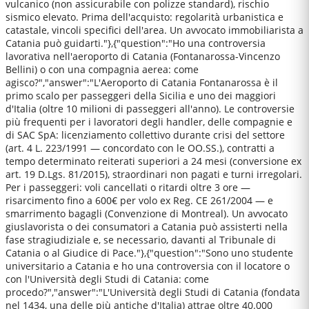
vulcanico (non assicurabile con polizze standard), rischio
sismico elevato. Prima dell'acquisto: regolarità urbanistica e
catastale, vincoli specifici dell'area. Un avvocato immobiliarista a
Catania può guidarti."},{"question":"Ho una controversia
lavorativa nell'aeroporto di Catania (Fontanarossa-Vincenzo
Bellini) o con una compagnia aerea: come
agisco?","answer":"L'Aeroporto di Catania Fontanarossa è il
primo scalo per passeggeri della Sicilia e uno dei maggiori
d'Italia (oltre 10 milioni di passeggeri all'anno). Le controversie
più frequenti per i lavoratori degli handler, delle compagnie e
di SAC SpA: licenziamento collettivo durante crisi del settore
(art. 4 L. 223/1991 — concordato con le OO.SS.), contratti a
tempo determinato reiterati superiori a 24 mesi (conversione ex
art. 19 D.Lgs. 81/2015), straordinari non pagati e turni irregolari.
Per i passeggeri: voli cancellati o ritardi oltre 3 ore —
risarcimento fino a 600€ per volo ex Reg. CE 261/2004 — e
smarrimento bagagli (Convenzione di Montreal). Un avvocato
giuslavorista o dei consumatori a Catania può assisterti nella
fase stragiudiziale e, se necessario, davanti al Tribunale di
Catania o al Giudice di Pace."},{"question":"Sono uno studente
universitario a Catania e ho una controversia con il locatore o
con l'Università degli Studi di Catania: come
procedo?","answer":"L'Università degli Studi di Catania (fondata
nel 1434, una delle più antiche d'Italia) attrae oltre 40.000