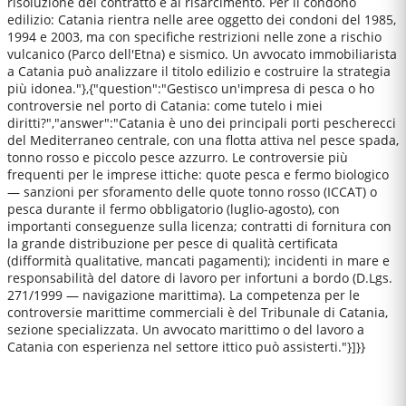
risoluzione del contratto e al risarcimento. Per il condono
edilizio: Catania rientra nelle aree oggetto dei condoni del 1985,
1994 e 2003, ma con specifiche restrizioni nelle zone a rischio
vulcanico (Parco dell'Etna) e sismico. Un avvocato immobiliarista
a Catania può analizzare il titolo edilizio e costruire la strategia
più idonea."},{"question":"Gestisco un'impresa di pesca o ho
controversie nel porto di Catania: come tutelo i miei
diritti?","answer":"Catania è uno dei principali porti pescherecci
del Mediterraneo centrale, con una flotta attiva nel pesce spada,
tonno rosso e piccolo pesce azzurro. Le controversie più
frequenti per le imprese ittiche: quote pesca e fermo biologico
— sanzioni per sforamento delle quote tonno rosso (ICCAT) o
pesca durante il fermo obbligatorio (luglio-agosto), con
importanti conseguenze sulla licenza; contratti di fornitura con
la grande distribuzione per pesce di qualità certificata
(difformità qualitative, mancati pagamenti); incidenti in mare e
responsabilità del datore di lavoro per infortuni a bordo (D.Lgs.
271/1999 — navigazione marittima). La competenza per le
controversie marittime commerciali è del Tribunale di Catania,
sezione specializzata. Un avvocato marittimo o del lavoro a
Catania con esperienza nel settore ittico può assisterti."}]}}