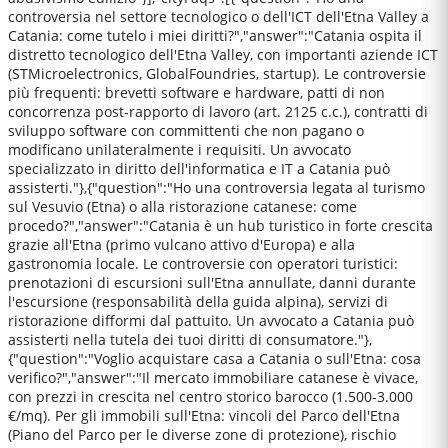
controversia nel settore tecnologico o dell'ICT dell'Etna Valley a
Catania: come tutelo i miei diritti?","answer":"Catania ospita il
distretto tecnologico dell'Etna Valley, con importanti aziende ICT
(STMicroelectronics, GlobalFoundries, startup). Le controversie
più frequenti: brevetti software e hardware, patti di non
concorrenza post-rapporto di lavoro (art. 2125 c.c.), contratti di
sviluppo software con committenti che non pagano o
modificano unilateralmente i requisiti. Un avvocato
specializzato in diritto dell'informatica e IT a Catania può
assisterti."},{"question":"Ho una controversia legata al turismo
sul Vesuvio (Etna) o alla ristorazione catanese: come
procedo?","answer":"Catania è un hub turistico in forte crescita
grazie all'Etna (primo vulcano attivo d'Europa) e alla
gastronomia locale. Le controversie con operatori turistici:
prenotazioni di escursioni sull'Etna annullate, danni durante
l'escursione (responsabilità della guida alpina), servizi di
ristorazione difformi dal pattuito. Un avvocato a Catania può
assisterti nella tutela dei tuoi diritti di consumatore."},
{"question":"Voglio acquistare casa a Catania o sull'Etna: cosa
verifico?","answer":"Il mercato immobiliare catanese è vivace,
con prezzi in crescita nel centro storico barocco (1.500-3.000
€/mq). Per gli immobili sull'Etna: vincoli del Parco dell'Etna
(Piano del Parco per le diverse zone di protezione), rischio