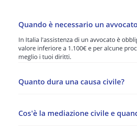
Quando è necessario un avvocato 
In Italia l'assistenza di un avvocato è obbli
valore inferiore a 1.100€ e per alcune pro
meglio i tuoi diritti.
Quanto dura una causa civile?
I tempi variano enormemente in base al tri
per quelle più articolate. Per questo motiv
Cos'è la mediazione civile e quan
quando possibile.
La mediazione è un tentativo di accordo s
procedibilità per alcune materie: condomini