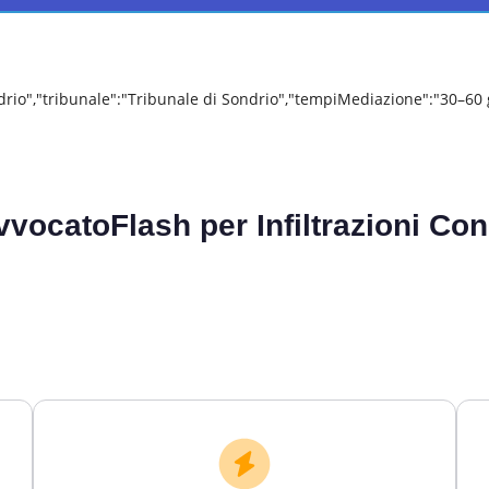
ndrio","tribunale":"Tribunale di Sondrio","tempiMediazione":"30–60
vvocatoFlash per
Infiltrazioni C