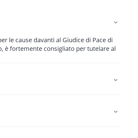
 per le cause davanti al Giudice di Pace di
 è fortemente consigliato per tutelare al
r le cause più semplici fino a 5-10 anni
le (mediazione, negoziazione assistita)
 È obbligatoria come condizione di
sarcimento danni da circolazione stradale,