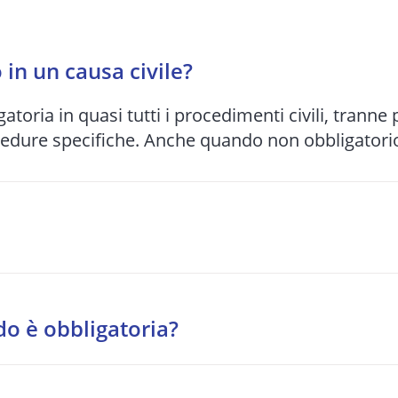
in un causa civile?
gatoria in quasi tutti i procedimenti civili, tranne
cedure specifiche. Anche quando non obbligatorio,
bunale e alla complessità del caso: da 1-2 anni pe
o si preferisce spesso una soluzione stragiudizia
do è obbligatoria?
tragiudiziale davanti a un organismo accreditato.
o, diritti reali, eredità, locazione, comodato, ri