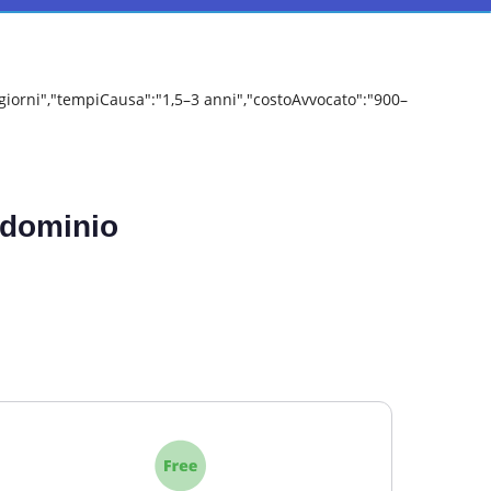
 giorni","tempiCausa":"1,5–3 anni","costoAvvocato":"900–
ondominio