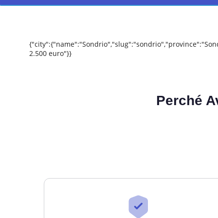
{"city":{"name":"Sondrio","slug":"sondrio","province":"So
2.500 euro"}}
Perché A