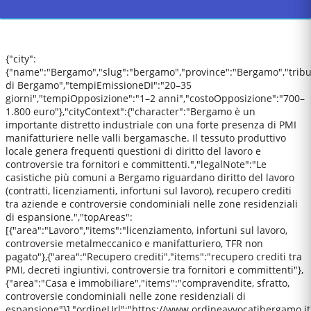
{"city":
{"name":"Bergamo","slug":"bergamo","province":"Bergamo","tribu
di Bergamo","tempiEmissioneDI":"20–35
giorni","tempiOpposizione":"1–2 anni","costoOpposizione":"700–
1.800 euro"},"cityContext":{"character":"Bergamo è un
importante distretto industriale con una forte presenza di PMI
manifatturiere nelle valli bergamasche. Il tessuto produttivo
locale genera frequenti questioni di diritto del lavoro e
controversie tra fornitori e committenti.","legalNote":"Le
casistiche più comuni a Bergamo riguardano diritto del lavoro
(contratti, licenziamenti, infortuni sul lavoro), recupero crediti
tra aziende e controversie condominiali nelle zone residenziali
di espansione.","topAreas":
[{"area":"Lavoro","items":"licenziamento, infortuni sul lavoro,
controversie metalmeccanico e manifatturiero, TFR non
pagato"},{"area":"Recupero crediti","items":"recupero crediti tra
PMI, decreti ingiuntivi, controversie tra fornitori e committenti"},
{"area":"Casa e immobiliare","items":"compravendite, sfratto,
controversie condominiali nelle zone residenziali di
espansione"}],"ordineUrl":"https://www.ordineavvocatibergamo.it