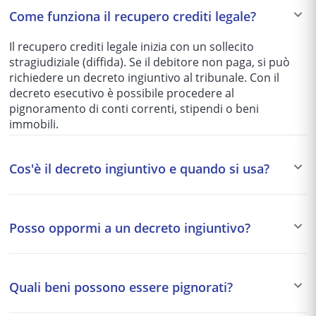
Come funziona il recupero crediti legale?
Il recupero crediti legale inizia con un sollecito
stragiudiziale (diffida). Se il debitore non paga, si può
richiedere un decreto ingiuntivo al tribunale. Con il
decreto esecutivo è possibile procedere al
pignoramento di conti correnti, stipendi o beni
immobili.
Cos'è il decreto ingiuntivo e quando si usa?
Il decreto ingiuntivo è un provvedimento del giudice
che ordina al debitore di pagare un credito certo,
Posso oppormi a un decreto ingiuntivo?
liquido ed esigibile. È lo strumento più rapido per
recuperare somme di denaro non pagate, senza
Sì. Il debitore può opporsi al decreto ingiuntivo entro 40
necessità di un processo ordinario.
giorni dalla notifica. L'opposizione apre un giudizio
Quali beni possono essere pignorati?
ordinario in cui entrambe le parti possono presentare
prove. È importante agire rapidamente con l'assistenza