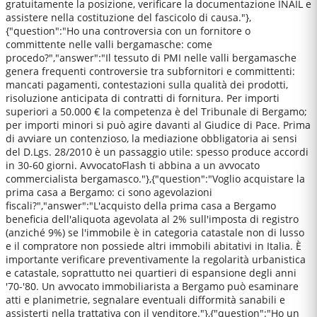
gratuitamente la posizione, verificare la documentazione INAIL e
assistere nella costituzione del fascicolo di causa."},
{"question":"Ho una controversia con un fornitore o
committente nelle valli bergamasche: come
procedo?","answer":"Il tessuto di PMI nelle valli bergamasche
genera frequenti controversie tra subfornitori e committenti:
mancati pagamenti, contestazioni sulla qualità dei prodotti,
risoluzione anticipata di contratti di fornitura. Per importi
superiori a 50.000 € la competenza è del Tribunale di Bergamo;
per importi minori si può agire davanti al Giudice di Pace. Prima
di avviare un contenzioso, la mediazione obbligatoria ai sensi
del D.Lgs. 28/2010 è un passaggio utile: spesso produce accordi
in 30-60 giorni. AvvocatoFlash ti abbina a un avvocato
commercialista bergamasco."},{"question":"Voglio acquistare la
prima casa a Bergamo: ci sono agevolazioni
fiscali?","answer":"L'acquisto della prima casa a Bergamo
beneficia dell'aliquota agevolata al 2% sull'imposta di registro
(anziché 9%) se l'immobile è in categoria catastale non di lusso
e il compratore non possiede altri immobili abitativi in Italia. È
importante verificare preventivamente la regolarità urbanistica
e catastale, soprattutto nei quartieri di espansione degli anni
'70-'80. Un avvocato immobiliarista a Bergamo può esaminare
atti e planimetrie, segnalare eventuali difformità sanabili e
assisterti nella trattativa con il venditore."},{"question":"Ho un