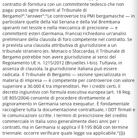
contratto di fornitura con un committente tedesco che non
paga: posso agire davanti al Tribunale di
Bergamo?","answer":"Le controversie tra PMI bergamasche — in
particolare quelle della Val Seriana e della Val Brembana
operanti nel tessile e nella meccanica di precisione — e
committenti esteri (Germania, Francia) richiedono un'analisi
preliminare della clausola di foro competente nel contratto. Se
è prevista una clausola attributiva di giurisdizione a un
tribunale straniero (es. Monaco o Stoccarda), il Tribunale di
Bergamo potrebbe non avere giurisdizione ai sensi del
Regolamento UE n. 1215/2012 (Bruxelles I-bis). Tuttavia, in
assenza di clausola, la giurisdizione italiana può essere
radicata. Il Tribunale di Bergamo — sezione specializzata in
materia di impresa — è competente per controversie con valore
superiore a 30.000 € tra imprenditori. Per i crediti certi, il
decreto ingiuntivo con formula esecutiva europea (art. 18 Reg.
UE 805/2004) consente di procedere direttamente al
pignoramento in Germania senza exequatur. È fondamentale
raccogliere tutta la documentazione contrattuale, i DDT firmati e
le comunicazioni scritte. I termini di prescrizione del credito
commerciale in Italia sono generalmente dieci anni per i
contratti, ma in Germania si applica il § 195 BGB con termine
triennale: occorre verificare quale legge sia applicabile."}]}}