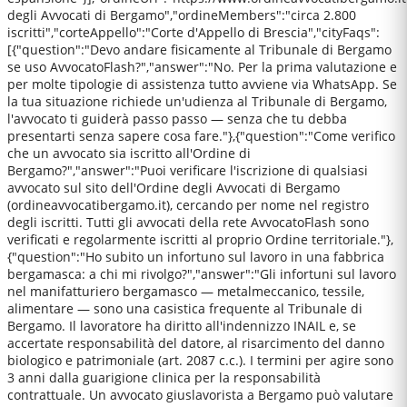
degli Avvocati di Bergamo","ordineMembers":"circa 2.800
iscritti","corteAppello":"Corte d'Appello di Brescia","cityFaqs":
[{"question":"Devo andare fisicamente al Tribunale di Bergamo
se uso AvvocatoFlash?","answer":"No. Per la prima valutazione e
per molte tipologie di assistenza tutto avviene via WhatsApp. Se
la tua situazione richiede un'udienza al Tribunale di Bergamo,
l'avvocato ti guiderà passo passo — senza che tu debba
presentarti senza sapere cosa fare."},{"question":"Come verifico
che un avvocato sia iscritto all'Ordine di
Bergamo?","answer":"Puoi verificare l'iscrizione di qualsiasi
avvocato sul sito dell'Ordine degli Avvocati di Bergamo
(ordineavvocatibergamo.it), cercando per nome nel registro
degli iscritti. Tutti gli avvocati della rete AvvocatoFlash sono
verificati e regolarmente iscritti al proprio Ordine territoriale."},
{"question":"Ho subito un infortuno sul lavoro in una fabbrica
bergamasca: a chi mi rivolgo?","answer":"Gli infortuni sul lavoro
nel manifatturiero bergamasco — metalmeccanico, tessile,
alimentare — sono una casistica frequente al Tribunale di
Bergamo. Il lavoratore ha diritto all'indennizzo INAIL e, se
accertate responsabilità del datore, al risarcimento del danno
biologico e patrimoniale (art. 2087 c.c.). I termini per agire sono
3 anni dalla guarigione clinica per la responsabilità
contrattuale. Un avvocato giuslavorista a Bergamo può valutare