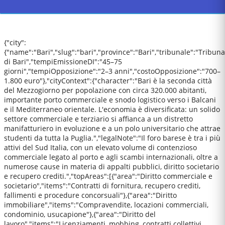
{"city":
{"name":"Bari","slug":"bari","province":"Bari","tribunale":"Tribuna
di Bari","tempiEmissioneDI":"45–75
giorni","tempiOpposizione":"2–3 anni","costoOpposizione":"700–
1.800 euro"},"cityContext":{"character":"Bari è la seconda città
del Mezzogiorno per popolazione con circa 320.000 abitanti,
importante porto commerciale e snodo logistico verso i Balcani
e il Mediterraneo orientale. L'economia è diversificata: un solido
settore commerciale e terziario si affianca a un distretto
manifatturiero in evoluzione e a un polo universitario che attrae
studenti da tutta la Puglia.","legalNote":"Il foro barese è tra i più
attivi del Sud Italia, con un elevato volume di contenzioso
commerciale legato al porto e agli scambi internazionali, oltre a
numerose cause in materia di appalti pubblici, diritto societario
e recupero crediti.","topAreas":[{"area":"Diritto commerciale e
societario","items":"Contratti di fornitura, recupero crediti,
fallimenti e procedure concorsuali"},{"area":"Diritto
immobiliare","items":"Compravendite, locazioni commerciali,
condominio, usucapione"},{"area":"Diritto del
lavoro","items":"Licenziamenti, mobbing, contratti collettivi,