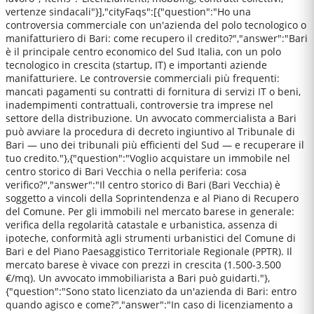
vertenze sindacali"}],"cityFaqs":[{"question":"Ho una
controversia commerciale con un'azienda del polo tecnologico o
manifatturiero di Bari: come recupero il credito?","answer":"Bari
è il principale centro economico del Sud Italia, con un polo
tecnologico in crescita (startup, IT) e importanti aziende
manifatturiere. Le controversie commerciali più frequenti:
mancati pagamenti su contratti di fornitura di servizi IT o beni,
inadempimenti contrattuali, controversie tra imprese nel
settore della distribuzione. Un avvocato commercialista a Bari
può avviare la procedura di decreto ingiuntivo al Tribunale di
Bari — uno dei tribunali più efficienti del Sud — e recuperare il
tuo credito."},{"question":"Voglio acquistare un immobile nel
centro storico di Bari Vecchia o nella periferia: cosa
verifico?","answer":"Il centro storico di Bari (Bari Vecchia) è
soggetto a vincoli della Soprintendenza e al Piano di Recupero
del Comune. Per gli immobili nel mercato barese in generale:
verifica della regolarità catastale e urbanistica, assenza di
ipoteche, conformità agli strumenti urbanistici del Comune di
Bari e del Piano Paesaggistico Territoriale Regionale (PPTR). Il
mercato barese è vivace con prezzi in crescita (1.500-3.500
€/mq). Un avvocato immobiliarista a Bari può guidarti."},
{"question":"Sono stato licenziato da un'azienda di Bari: entro
quando agisco e come?","answer":"In caso di licenziamento a