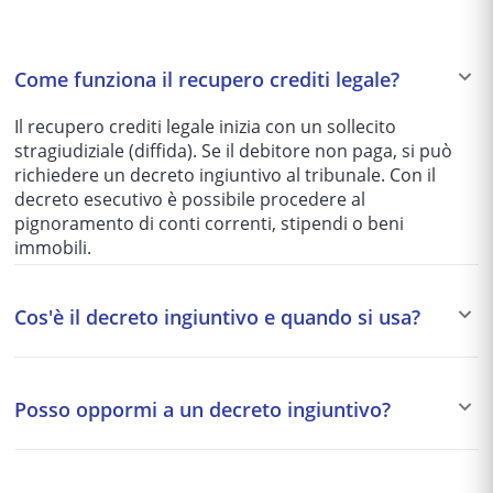
Come funziona il recupero crediti legale?
Il recupero crediti legale inizia con un sollecito
stragiudiziale (diffida). Se il debitore non paga, si può
richiedere un decreto ingiuntivo al tribunale. Con il
decreto esecutivo è possibile procedere al
pignoramento di conti correnti, stipendi o beni
immobili.
Cos'è il decreto ingiuntivo e quando si usa?
Il decreto ingiuntivo è un provvedimento del giudice
che ordina al debitore di pagare un credito certo,
Posso oppormi a un decreto ingiuntivo?
liquido ed esigibile. È lo strumento più rapido per
recuperare somme di denaro non pagate, senza
Sì. Il debitore può opporsi al decreto ingiuntivo entro 40
necessità di un processo ordinario.
giorni dalla notifica. L'opposizione apre un giudizio