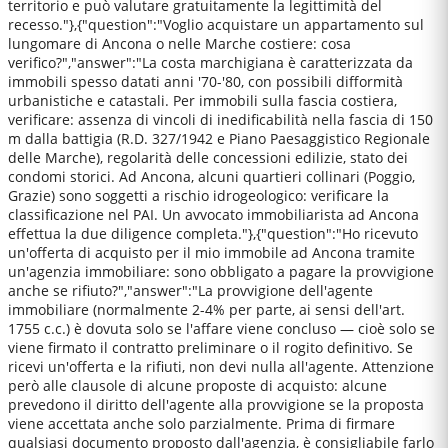
territorio e può valutare gratuitamente la legittimità del
recesso."},{"question":"Voglio acquistare un appartamento sul
lungomare di Ancona o nelle Marche costiere: cosa
verifico?","answer":"La costa marchigiana è caratterizzata da
immobili spesso datati anni '70-'80, con possibili difformità
urbanistiche e catastali. Per immobili sulla fascia costiera,
verificare: assenza di vincoli di inedificabilità nella fascia di 150
m dalla battigia (R.D. 327/1942 e Piano Paesaggistico Regionale
delle Marche), regolarità delle concessioni edilizie, stato dei
condomi storici. Ad Ancona, alcuni quartieri collinari (Poggio,
Grazie) sono soggetti a rischio idrogeologico: verificare la
classificazione nel PAI. Un avvocato immobiliarista ad Ancona
effettua la due diligence completa."},{"question":"Ho ricevuto
un'offerta di acquisto per il mio immobile ad Ancona tramite
un'agenzia immobiliare: sono obbligato a pagare la provvigione
anche se rifiuto?","answer":"La provvigione dell'agente
immobiliare (normalmente 2-4% per parte, ai sensi dell'art.
1755 c.c.) è dovuta solo se l'affare viene concluso — cioè solo se
viene firmato il contratto preliminare o il rogito definitivo. Se
ricevi un'offerta e la rifiuti, non devi nulla all'agente. Attenzione
però alle clausole di alcune proposte di acquisto: alcune
prevedono il diritto dell'agente alla provvigione se la proposta
viene accettata anche solo parzialmente. Prima di firmare
qualsiasi documento proposto dall'agenzia, è consigliabile farlo