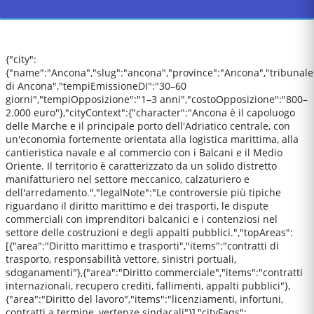
{"city":
{"name":"Ancona","slug":"ancona","province":"Ancona","tribunale
di Ancona","tempiEmissioneDI":"30–60
giorni","tempiOpposizione":"1–3 anni","costoOpposizione":"800–
2.000 euro"},"cityContext":{"character":"Ancona è il capoluogo
delle Marche e il principale porto dell'Adriatico centrale, con
un'economia fortemente orientata alla logistica marittima, alla
cantieristica navale e al commercio con i Balcani e il Medio
Oriente. Il territorio è caratterizzato da un solido distretto
manifatturiero nel settore meccanico, calzaturiero e
dell'arredamento.","legalNote":"Le controversie più tipiche
riguardano il diritto marittimo e dei trasporti, le dispute
commerciali con imprenditori balcanici e i contenziosi nel
settore delle costruzioni e degli appalti pubblici.","topAreas":
[{"area":"Diritto marittimo e trasporti","items":"contratti di
trasporto, responsabilità vettore, sinistri portuali,
sdoganamenti"},{"area":"Diritto commerciale","items":"contratti
internazionali, recupero crediti, fallimenti, appalti pubblici"},
{"area":"Diritto del lavoro","items":"licenziamenti, infortuni,
contratti a termine, vertenze sindacali"}],"cityFaqs":