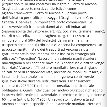
[{"question":"Ho una controversia legata al Porto di Ancona
(traghetti, trasporto merci, cantieristica): come
agisco?","answer":"Il Porto di Ancona è il primo porto
dell'Adriatico per traffico passeggeri (traghetti verso Grecia,
Croazia, Albania) e un importante porto commerciale. Le
controversie più frequenti: danni ai veicoli imbarcati
(responsabilità del vettore ex art. 422 cod. nav., termine 1 anno),
ritardi o cancellazioni dei traghetti (Reg. UE 1177/2010 —
rimborso fino al 50% del biglietto), danni alle merci nel
trasporto container. Il Tribunale di Ancona ha competenza. Un
avvocato marittimista o dei trasporti ad Ancona valuta
gratuitamente la documentazione e indica la strategia più
efficace."},{"question":"Lavoro in un'azienda manifatturiera
marchigiana o nel cantiere navale di Ancona: ho diritti se vengo
licenziato?","answer":"Il settore manifatturiero marchigiano —
calzaturiero di Fermo-Macerata, meccanico, mobili di Pesaro, e
la cantieristica navale anconetana — genera controversie
giuslavoristiche durante ristrutturazioni. I licenziamenti
collettivi (L. 223/1991) richiedono consultazione sindacale
obbligatoria. Quelli individuali per motivo oggettivo richiedono
la prova della reale crisi aziendale. Il termine di impugnazione è
60 giorni (art. 6 L. 604/1966). Un avvocato giuslavorista ad
Ancona conosce le specificità delle aziende manifatturiere del