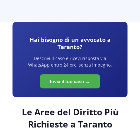
Hai bisogno di un avvocato a
Taranto
?
Descrivi il caso e ricevi risposta via
WhatsApp entro 24 ore, senza impegno.
Invia il tuo caso →
Le Aree del Diritto Più
Richieste a
Taranto