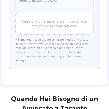
Seleziona un'area legale e il tipo di caso
per vedere la stima dei costi
* Stime orientative basate su tariffe medie di mercato
italiane. Il costo effettivo dipende dalla complessità del
caso, dal professionista scelto e dalle ore di lavoro
necessarie. Su AvvocatoFlash inviare la richiesta e
ricevere un preventivo è sempre gratuito e senza
impegno.
Quando Hai Bisogno di un
Avvocato a
Taranto