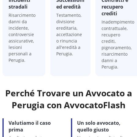
Incidenti
Successioni
Contratti e
stradali
ed eredità
recupero
crediti
Risarcimento
Testamento,
danni da
divisione
Inadempimento
incidente,
ereditaria,
contrattuale,
controversie
accettazione
recupero
assicurative,
o rinuncia
crediti,
lesioni
all'eredità a
pignoramento,
personali a
Perugia.
risarcimento
Perugia.
danni a
Perugia.
Perché Trovare un Avvocato a
Perugia
con AvvocatoFlash
Valutiamo il caso
Un solo avvocato,
prima
quello giusto