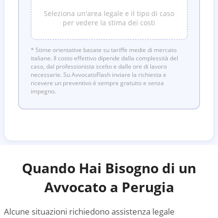
Seleziona un'area legale e il tipo di caso
per vedere la stima dei costi
* Stime orientative basate su tariffe medie di mercato
italiane. Il costo effettivo dipende dalla complessità del
caso, dal professionista scelto e dalle ore di lavoro
necessarie. Su AvvocatoFlash inviare la richiesta e
ricevere un preventivo è sempre gratuito e senza
impegno.
Quando Hai Bisogno di un
Avvocato a
Perugia
Alcune situazioni richiedono assistenza legale