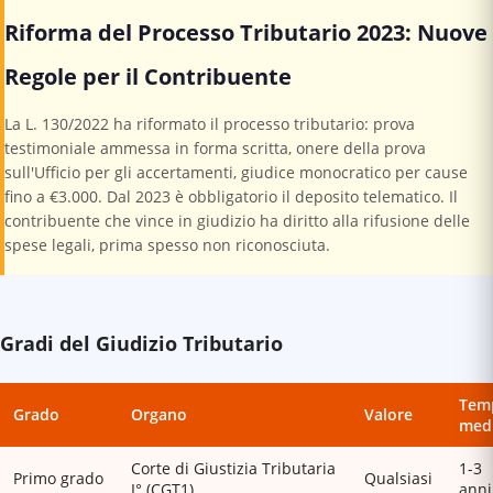
Riforma del Processo Tributario 2023: Nuove
Regole per il Contribuente
La L. 130/2022 ha riformato il processo tributario: prova
testimoniale ammessa in forma scritta, onere della prova
sull'Ufficio per gli accertamenti, giudice monocratico per cause
fino a €3.000. Dal 2023 è obbligatorio il deposito telematico. Il
contribuente che vince in giudizio ha diritto alla rifusione delle
spese legali, prima spesso non riconosciuta.
Gradi del Giudizio Tributario
Tem
Grado
Organo
Valore
med
Corte di Giustizia Tributaria
1-3
Primo grado
Qualsiasi
I° (CGT1)
anni