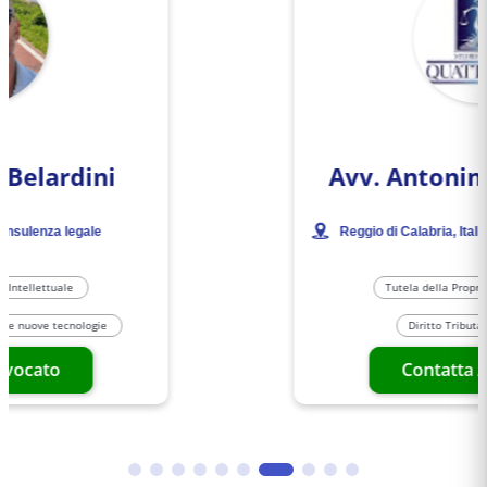
Avv.
Antonino Quattrone
·
Reggio di Calabria
, Italia
Consulenza legale
Tutela della Proprietà Intellettuale
Diritto Tributario e Fiscale
Contatta Avvocato