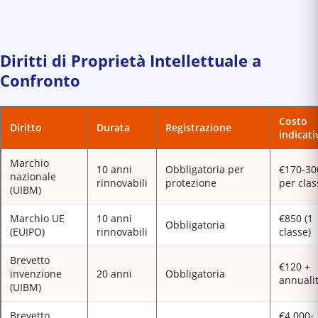
Diritti di Proprietà Intellettuale a
Confronto
Costo
Diritto
Durata
Registrazione
indicati
Marchio
10 anni
Obbligatoria per
€170-30
nazionale
rinnovabili
protezione
per clas
(UIBM)
Marchio UE
10 anni
€850 (1
Obbligatoria
(EUIPO)
rinnovabili
classe)
Brevetto
€120 +
invenzione
20 anni
Obbligatoria
annuali
(UIBM)
Brevetto
€4.000-