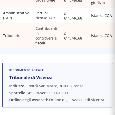
causa civile
€11.746,68
giudizio
Amministrativo
Parti di
≤
Istanza COA
(TAR)
ricorso TAR
€11.746,68
Contribuenti
in
≤
Tributario
Istanza COA
controversie
€11.746,68
fiscali
RIFERIMENTO LOCALE
Tribunale di Vicenza
Indirizzo:
Contrà San Marco, 36100 Vicenza
Sportello GP:
lun-ven 09:00–13:00
Ordine degli Avvocati:
Ordine degli Avvocati di Vicenza