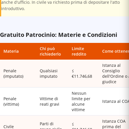
anche d'ufficio. In civile va richiesto prima di depositare l'atto
introduttivo.
Gratuito Patrocinio: Materie e Condizioni
Chi può
Limite
Materia
Come ottener
richiederlo
reddito
Istanza al
Penale
Qualsiasi
≤
Consiglio
(imputato)
imputato
€11.746,68
dell'Ordine o 
giudice
Nessun
Penale
Vittime di
limite per
Istanza al CO
(vittima)
reati gravi
alcune
vittime
Istanza COA
Parti di
≤
Civile
prima del