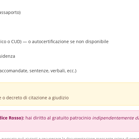
assaporto)
nico o CUD) — o autocertificazione se non disponibile
esidenza
accomandate, sentenze, verbali, ecc.)
 o decreto di citazione a giudizio
dice Rosso):
hai diritto al gratuito patrocinio
indipendentemente da
o avvocato può aiutarti a recuperare la documentazione mancante prima di presen