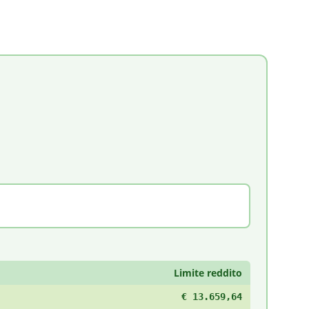
Limite reddito
€ 13.659,64