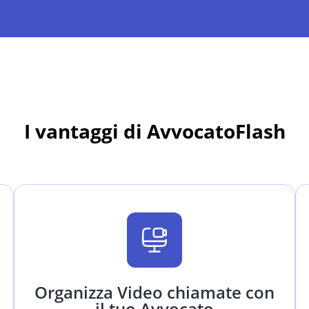
I vantaggi di AvvocatoFlash
Organizza Video chiamate con
il tuo Avvocato