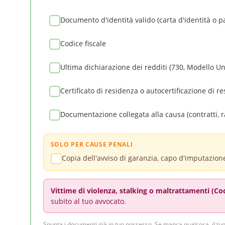
Documento d'identità valido (carta d'identità o p
Codice fiscale
Ultima dichiarazione dei redditi (730, Modello U
Certificato di residenza o autocertificazione di r
Documentazione collegata alla causa (contratti, r
SOLO PER CAUSE PENALI
Copia dell'avviso di garanzia, capo d'imputazione
Vittime di violenza, stalking o maltrattamenti (Co
subito al tuo avvocato.
Spunta i documenti già in tuo possesso. Se manca qualcosa, il tu