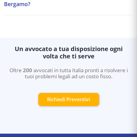
Bergamo?
tempistica precisa dopo aver valutato il tuo caso
specifico e la documentazione finanziaria.
Scegli un avvocato con esperienza provata in diritto
fallimentare, specializzato in casi simili al tuo. Su
AvvocatoFlash puoi descrivere il tuo problema e
ricevere tre proposte personalizzate da professionisti
qualificati, permettendoti di valutare competenze e
Un avvocato a tua disposizione ogni
disponibilità.
volta che ti serve
Oltre
200
avvocati in tutta Italia pronti a risolvere i
tuoi problemi legali ad un costo fisso.
Richiedi Preventivi