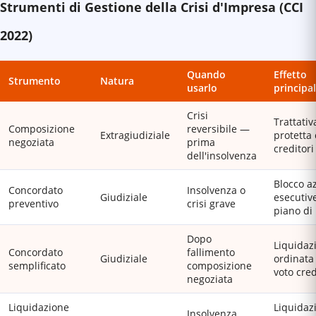
Strumenti di Gestione della Crisi d'Impresa (CCI
2022)
Quando
Effetto
Strumento
Natura
usarlo
principa
Crisi
Trattativ
Composizione
reversibile —
Extragiudiziale
protetta 
negoziata
prima
creditori
dell'insolvenza
Blocco a
Concordato
Insolvenza o
Giudiziale
esecutiv
preventivo
crisi grave
piano di 
Dopo
Liquidaz
Concordato
fallimento
Giudiziale
ordinata
semplificato
composizione
voto cred
negoziata
Liquidazione
Liquidaz
Insolvenza