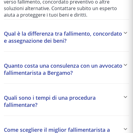
verso fallimento, concordato preventivo o altre
soluzioni alternative. Contattare subito un esperto
aiuta a proteggere i tuoi beni e diritti.
Qual è la differenza tra fallimento, concordato
e assegnazione dei beni?
Il fallimento è una procedura giudiziale per debitori
insolventi; il concordato preventivo consente di
Quanto costa una consulenza con un avvocato
negoziare con i creditori senza fallimento;
fallimentarista a Bergamo?
l'assegnazione dei beni è una procedura alternativa. Un
fallimentarista a Bergamo analizza il tuo caso specifico e
I costi variano in base alla complessità del caso. Con
ti consiglia la soluzione più vantaggiosa per la tua
AvvocatoFlash ricevi tre preventivi gratuiti e senza
situazione.
Quali sono i tempi di una procedura
impegno direttamente da avvocati fallimentaristi
fallimentare?
qualificati di Bergamo, permettendoti di confrontare
prezzi e proposte prima di scegliere.
Una procedura fallimentare tipicamente dura 3-5 anni,
ma dipende dalla complessità del patrimonio e dalle
Come scegliere il miglior fallimentarista a
passività. Un fallimentarista a Bergamo può fornire una