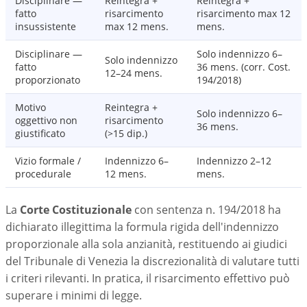
Disciplinare —
Reintegra +
Reintegra +
fatto
risarcimento
risarcimento max 12
insussistente
max 12 mens.
mens.
Disciplinare —
Solo indennizzo 6–
Solo indennizzo
fatto
36 mens. (corr. Cost.
12–24 mens.
proporzionato
194/2018)
Motivo
Reintegra +
Solo indennizzo 6–
oggettivo non
risarcimento
36 mens.
giustificato
(>15 dip.)
Vizio formale /
Indennizzo 6–
Indennizzo 2–12
procedurale
12 mens.
mens.
La
Corte Costituzionale
con sentenza n. 194/2018 ha
dichiarato illegittima la formula rigida dell'indennizzo
proporzionale alla sola anzianità, restituendo ai giudici
del
Tribunale di Venezia
la discrezionalità di valutare tutti
i criteri rilevanti. In pratica, il risarcimento effettivo può
superare i minimi di legge.