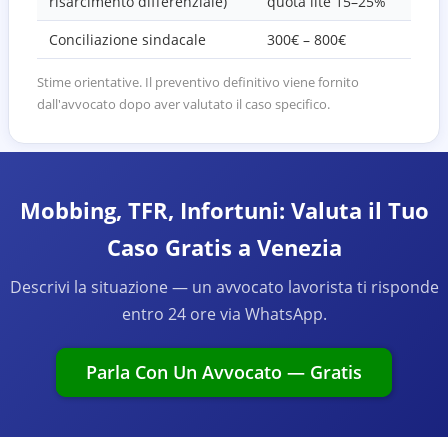
risarcimento differenziale)
quota lite 15–25%
Conciliazione sindacale
300€ – 800€
Stime orientative. Il preventivo definitivo viene fornito
dall'avvocato dopo aver valutato il caso specifico.
Mobbing, TFR, Infortuni: Valuta il Tuo
Caso Gratis a Venezia
Descrivi la situazione — un avvocato lavorista ti risponde
entro 24 ore via WhatsApp.
Parla Con Un Avvocato — Gratis