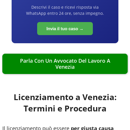
Descrivi il caso e ricevi risposta via
WhatsApp entro 24 ore, senza impegno.
Invia il tuo caso →
Parla Con Un Avvocato Del Lavoro A
Venezia
Licenziamento a
Venezia
:
Termini e Procedura
Il licenziamento può essere
per giusta causa