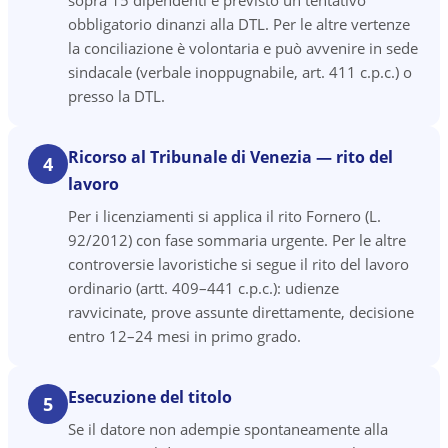
sopra 15 dipendenti è previsto un tentativo
obbligatorio dinanzi alla DTL. Per le altre vertenze
la conciliazione è volontaria e può avvenire in sede
sindacale (verbale inoppugnabile, art. 411 c.p.c.) o
presso la DTL.
Ricorso al Tribunale di Venezia — rito del
4
lavoro
Per i licenziamenti si applica il rito Fornero (L.
92/2012) con fase sommaria urgente. Per le altre
controversie lavoristiche si segue il rito del lavoro
ordinario (artt. 409–441 c.p.c.): udienze
ravvicinate, prove assunte direttamente, decisione
entro 12–24 mesi in primo grado.
Esecuzione del titolo
5
Se il datore non adempie spontaneamente alla