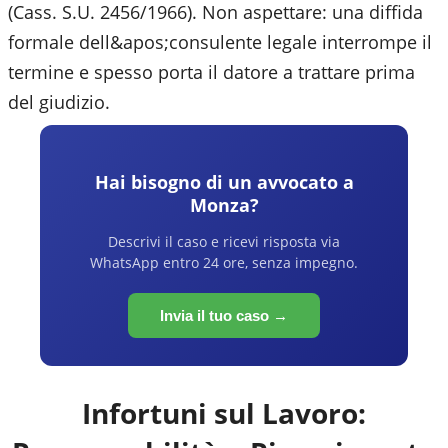
(Cass. S.U. 2456/1966). Non aspettare: una diffida
formale dell&apos;consulente legale interrompe il
termine e spesso porta il datore a trattare prima
del giudizio.
Hai bisogno di un avvocato a
Monza
?
Descrivi il caso e ricevi risposta via
WhatsApp entro 24 ore, senza impegno.
Invia il tuo caso →
Infortuni sul Lavoro: