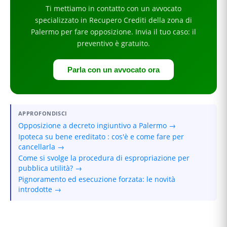
Ti mettiamo in contatto con un avvocato
specializzato in
Recupero Crediti
della zona di
Palermo
per
fare opposizione
. Invia il tuo caso: il
preventivo è gratuito.
Parla con un avvocato ora
APPROFONDISCI
Opposizione a decreto ingiuntivo a Palermo →
Ipoteca su bene ereditato : cos'è e come fare per
cancellarla →
Come si svolge la procedura di espropriazione per
pubblica utilità? →
Pignoramento ed esecuzione forzata: le novità
introdotte →