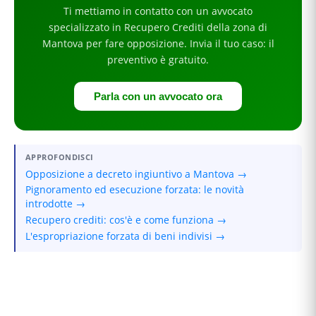
Ti mettiamo in contatto con un avvocato
specializzato in
Recupero Crediti
della zona di
Mantova
per
fare opposizione
. Invia il tuo caso: il
preventivo è gratuito.
Parla con un avvocato ora
APPROFONDISCI
Opposizione a decreto ingiuntivo a Mantova →
Pignoramento ed esecuzione forzata: le novità
introdotte →
Recupero crediti: cos'è e come funziona →
L'espropriazione forzata di beni indivisi →