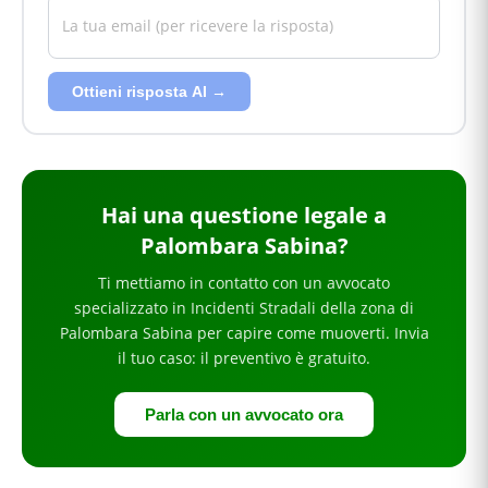
Ottieni risposta AI →
Hai
una questione legale
a
Palombara Sabina
?
Ti mettiamo in contatto con un avvocato
specializzato in
Incidenti Stradali
della zona di
Palombara Sabina
per
capire come muoverti
. Invia
il tuo caso: il preventivo è gratuito.
Parla con un avvocato ora