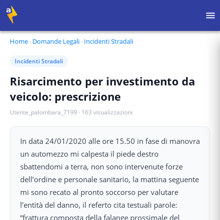
Home
·
Domande Legali
·
Incidenti Stradali
Incidenti Stradali
Risarcimento per investimento da
veicolo: prescrizione
Utente_palombara_7199
·
163
visualizzazioni
In data 24/01/2020 alle ore 15.50 in fase di manovra
un automezzo mi calpesta il piede destro
sbattendomi a terra, non sono intervenute forze
dell’ordine e personale sanitario, la mattina seguente
mi sono recato al pronto soccorso per valutare
l’entità del danno, il referto cita testuali parole:
“frattura composta della falange prossimale del