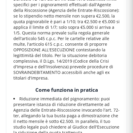
specifici per i pignoramenti effettuati dall'Agente
della Riscossione (Agenzia delle Entrate-Riscossione):
se lo stipendio netto mensile non supera €2.500, la
quota pignorabile è pari a 1/10; tra €2.500 e €5.000 si
applica il limite di 1/7; solo sopra €5.000 si arriva a
1/5. Questa norma prevale sulla regola generale
dell'articolo 545 c.p.c. Per le cartelle relative alle
multe, l'articolo 615 c.p.c. consente di proporre
OPPOSIZIONE ALL'ESECUZIONE contestando la
legittimità del titolo. Per la situazione debitoria
complessiva, il D.Lgs. 14/2019 (Codice della Crisi
d'Impresa e dell'Insolvenza) prevede procedure di
SOVRAINDEBITAMENTO accessibili anche agli ex
titolari d'impresa.
Come funziona in pratica
Riduzione immediata del pignoramento: puoi
presentare istanza di riduzione direttamente ad
Agenzia delle Entrate-Riscossione invocando l'art. 72-
ter, allegando la tua busta paga a dimostrazione che
il netto mensile è sotto €2.500. In parallelo, il tuo
studio legale può chiedere al Giudice dell'Esecuzione
la riduzione della quota trattenuta.