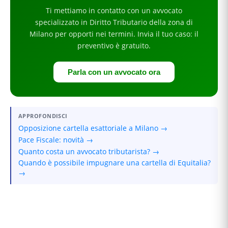
Ti mettiamo in contatto con un avvocato
specializzato in
Diritto Tributario
della zona di
Milano
per
opporti nei termini
. Invia il tuo caso: il
preventivo è gratuito.
Parla con un avvocato ora
APPROFONDISCI
Opposizione cartella esattoriale a Milano →
Pace Fiscale: novità →
Quanto costa un avvocato tributarista? →
Quando è possibile impugnare una cartella di Equitalia?
→