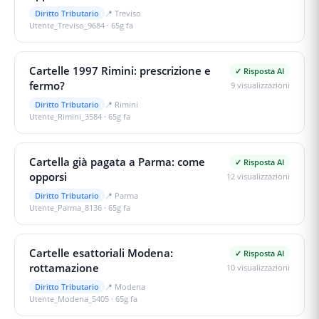
Diritto Tributario
📍
Treviso
Utente_Treviso_9684
·
65g fa
Cartelle 1997 Rimini: prescrizione e
✓ Risposta AI
fermo?
9
visualizzazioni
Diritto Tributario
📍
Rimini
Utente_Rimini_3584
·
65g fa
Cartella già pagata a Parma: come
✓ Risposta AI
opporsi
12
visualizzazioni
Diritto Tributario
📍
Parma
Utente_Parma_8136
·
65g fa
Cartelle esattoriali Modena:
✓ Risposta AI
rottamazione
10
visualizzazioni
Diritto Tributario
📍
Modena
Utente_Modena_5405
·
65g fa