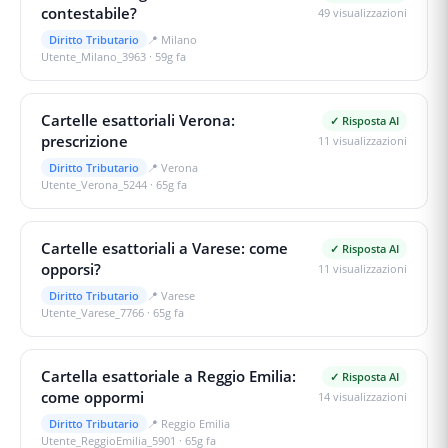
contestabile?
49
visualizzazioni
Diritto Tributario
📍
Milano
Utente_Milano_3963
·
59g fa
Cartelle esattoriali Verona:
✓ Risposta AI
prescrizione
11
visualizzazioni
Diritto Tributario
📍
Verona
Utente_Verona_5244
·
65g fa
Cartelle esattoriali a Varese: come
✓ Risposta AI
opporsi?
11
visualizzazioni
Diritto Tributario
📍
Varese
Utente_Varese_7766
·
65g fa
Cartella esattoriale a Reggio Emilia:
✓ Risposta AI
come oppormi
14
visualizzazioni
Diritto Tributario
📍
Reggio Emilia
Utente_ReggioEmilia_5901
·
65g fa