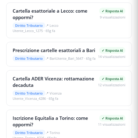
Cartella esattoriale a Lecco: come
✓ Risposta AI
oppormi?
9
visualizzazioni
Diritto Tributario
📍
Lecco
Utente_Lecco_1275
·
65g fa
Prescrizione cartelle esattoriali a Bari
✓ Risposta AI
14
visualizzazioni
Diritto Tributario
📍
Bari
Utente_Bari_5647
·
65g fa
Cartella ADER Vicenza: rottamazione
✓ Risposta AI
decaduta
12
visualizzazioni
Diritto Tributario
📍
Vicenza
Utente_Vicenza_4286
·
65g fa
Iscrizione Equitalia a Torino: come
✓ Risposta AI
oppormi?
11
visualizzazioni
Diritto Tributario
📍
Torino
Utente_Torino_8725
·
65g fa