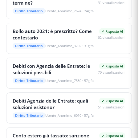
termine?
31
visualizzazioni
Diritto Tributario
Utente_Anonimo_2624
·
24g fa
Bollo auto 2021: è prescritto? Come
✓ Risposta AI
contestarlo
102
visualizzazioni
Diritto Tributario
Utente_Anonimo_3702
·
31g fa
Debiti con Agenzia delle Entrate: le
✓ Risposta AI
soluzioni possibili
70
visualizzazioni
Diritto Tributario
Utente_Anonimo_7580
·
57g fa
Debiti Agenzia delle Entrate: quali
✓ Risposta AI
soluzioni esistono?
51
visualizzazioni
Diritto Tributario
Utente_Anonimo_6010
·
57g fa
Conto estero già tassato: sanzione
✓ Risposta AI