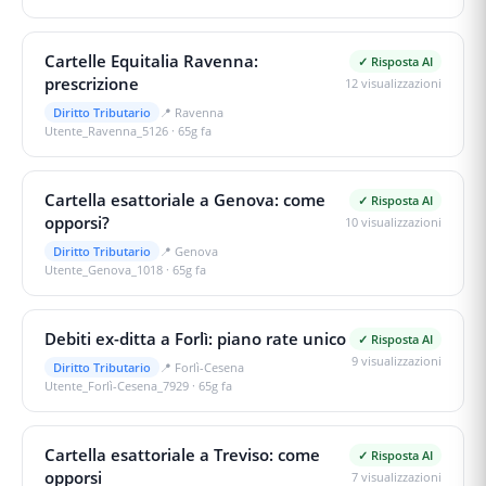
Cartelle Equitalia Ravenna:
✓ Risposta AI
prescrizione
12
visualizzazioni
Diritto Tributario
📍
Ravenna
Utente_Ravenna_5126
·
65g fa
Cartella esattoriale a Genova: come
✓ Risposta AI
opporsi?
10
visualizzazioni
Diritto Tributario
📍
Genova
Utente_Genova_1018
·
65g fa
Debiti ex-ditta a Forlì: piano rate unico
✓ Risposta AI
9
visualizzazioni
Diritto Tributario
📍
Forlì-Cesena
Utente_Forlì-Cesena_7929
·
65g fa
Cartella esattoriale a Treviso: come
✓ Risposta AI
opporsi
7
visualizzazioni