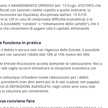
so sono: il RAVVEDIMENTO OPEROSO (art. 13 D.Lgs. 472/1997), che
scali con sanzioni ridotte rispetto a quelle ordinarie; la
ossione (ex Equitalia), disciplinata dall'art. 19 D.P.R.
ie (o 120 in caso di comprovata difficoltà economica); e le
cosiddetti "condoni" o "rottamazione delle cartelle"), che il
 e che consentono di pagare solo il capitale, eliminando
 funziona in pratica
e il debito è ancora solo con l'Agenzia delle Entrate, è possibile
are con sanzioni ridotte (dal 10% al 15% invece del 30%
elle Entrate-Riscossione accetta domande di rateizzazione: fino a
 tale soglia occorre dimostrare la situazione economica con
puoi comunque richiedere nuove rateizzazioni per i debiti
te precedenti (non devi avere più di 8 rate scadute non pagate).
nti di DEFINIZIONE AGEVOLATA: negli ultimi anni sono stati
o la soluzione più conveniente.
osa conviene fare