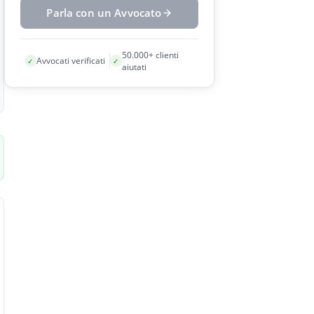
Parla con un Avvocato
50.000+ clienti
Avvocati verificati
✓
✓
aiutati