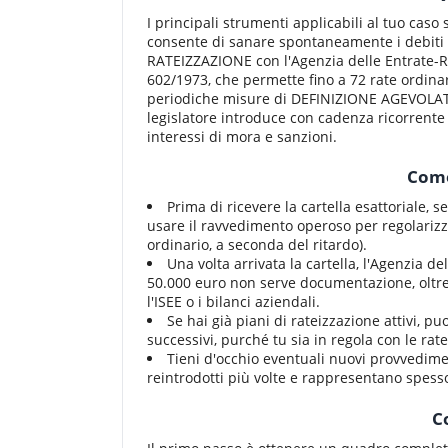
I principali strumenti applicabili al tuo ca
consente di sanare spontaneamente i debiti fi
RATEIZZAZIONE con l'Agenzia delle Entrate-Risc
602/1973, che permette fino a 72 rate ordinar
periodiche misure di DEFINIZIONE AGEVOLATA (
legislatore introduce con cadenza ricorrente
interessi di mora e sanzioni.
Come
Prima di ricevere la cartella esattoriale, s
usare il ravvedimento operoso per regolarizz
ordinario, a seconda del ritardo).
Una volta arrivata la cartella, l'Agenzia d
50.000 euro non serve documentazione, oltre
l'ISEE o i bilanci aziendali.
Se hai già piani di rateizzazione attivi, 
successivi, purché tu sia in regola con le ra
Tieni d'occhio eventuali nuovi provvedime
reintrodotti più volte e rappresentano spess
C