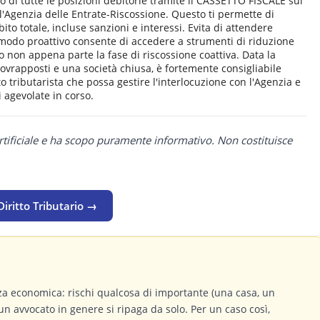
 di tutte le posizioni debitorie tramite il CASSETTO FISCALE sul
ell'Agenzia delle Entrate-Riscossione. Questo ti permette di
o totale, incluse sanzioni e interessi. Evita di attendere
n modo proattivo consente di accedere a strumenti di riduzione
 non appena parte la fase di riscossione coattiva. Data la
sovrapposti e una società chiusa, è fortemente consigliabile
o tributarista che possa gestire l'interlocuzione con l'Agenzia e
i agevolate in corso.
rtificiale e ha scopo puramente informativo. Non costituisce
Diritto Tributario →
a economica: rischi qualcosa di importante (una casa, un
un avvocato in genere si ripaga da solo. Per un caso così,