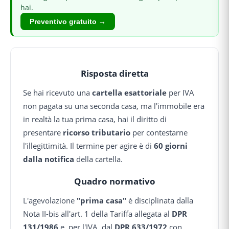
hai.
Preventivo gratuito →
Risposta diretta
Se hai ricevuto una
cartella esattoriale
per IVA
non pagata su una seconda casa, ma l'immobile era
in realtà la tua prima casa, hai il diritto di
presentare
ricorso tributario
per contestarne
l'illegittimità. Il termine per agire è di
60 giorni
dalla notifica
della cartella.
Quadro normativo
L'agevolazione
"prima casa"
è disciplinata dalla
Nota II-bis all'art. 1 della Tariffa allegata al
DPR
131/1986
e, per l'IVA, dal
DPR 633/1972
con