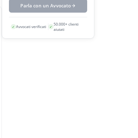
Parla con un Avvocato
50.000+ clienti
Avvocati verificati
✓
✓
aiutati