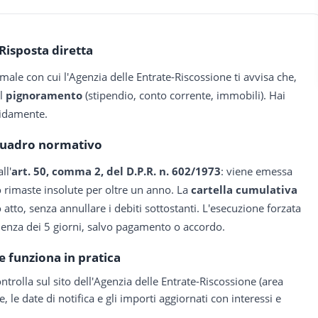
Risposta diretta
male con cui l'Agenzia delle Entrate-Riscossione ti avvisa che,
il
pignoramento
(stipendio, conto corrente, immobili). Hai
pidamente.
uadro normativo
ll'
art. 50, comma 2, del D.P.R. n. 602/1973
: viene emessa
no rimaste insolute per oltre un anno. La
cartella cumulativa
atto, senza annullare i debiti sottostanti. L'esecuzione forzata
adenza dei 5 giorni, salvo pagamento o accordo.
 funziona in pratica
ontrolla sul sito dell'Agenzia delle Entrate-Riscossione (area
e, le date di notifica e gli importi aggiornati con interessi e