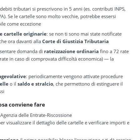
 debiti tributari si prescrivono in 5 anni (es. contributi INPS,
 IVA). Se le cartelle sono molto vecchie, potrebbe essersi
bile come eccezione
le cartelle originarie
: se non ti sono mai state notificate
he ora davanti alla
Corte di Giustizia Tributaria
resentare domanda di
rateizzazione ordinaria
fino a 72 rate
 rate in caso di comprovata difficoltà economica) — la
 agevolative
: periodicamente vengono attivate procedure
elle
o il
saldo e stralcio
, che permettono di estinguere il
ssi
osa conviene fare
i Agenzia delle Entrate-Riscossione
r visualizzare il dettaglio delle cartelle e verificare importi e
zzazione
il prima possibile: blocca l'esecuzione e ti dà respiro