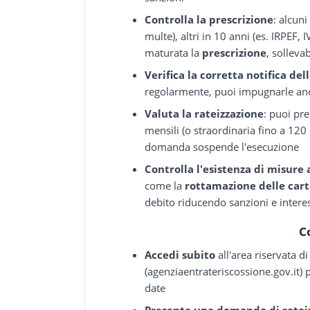
Controlla la prescrizione
: alcuni
multe), altri in 10 anni (es. IRPEF,
maturata la
prescrizione
, solleva
Verifica la corretta notifica del
regolarmente, puoi impugnarle anc
Valuta la rateizzazione
: puoi p
mensili (o straordinaria fino a 120
domanda sospende l'esecuzione
Controlla l'esistenza di misure
come la
rottamazione delle cart
debito riducendo sanzioni e intere
C
Accedi subito
all'area riservata d
(agenziaentrateriscossione.gov.it) pe
date
Presenta una domanda di ratei