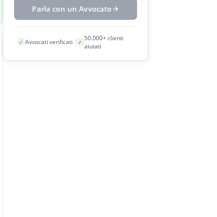
Parla con un Avvocato
50.000+ clienti
Avvocati verificati
✓
✓
aiutati