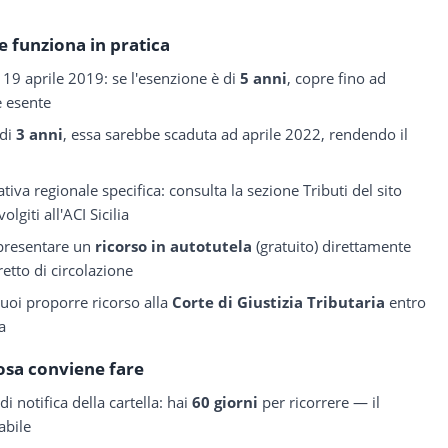
 funziona in pratica
l 19 aprile 2019: se l'esenzione è di
5 anni
, copre fino ad
e esente
 di
3 anni
, essa sarebbe scaduta ad aprile 2022, rendendo il
tiva regionale specifica: consulta la sezione Tributi del sito
olgiti all'ACI Sicilia
 presentare un
ricorso in autotutela
(gratuito) direttamente
retto di circolazione
puoi proporre ricorso alla
Corte di Giustizia Tributaria
entro
la
osa conviene fare
 notifica della cartella: hai
60 giorni
per ricorrere — il
abile