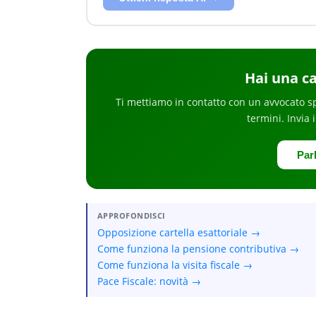
Hai
una ca
Ti mettiamo in contatto con un avvocato s
termini
. Invia 
Par
APPROFONDISCI
Opposizione cartella esattoriale →
Come funziona la pensione contributiva →
Come funziona la visita fiscale →
Pace Fiscale: novità →