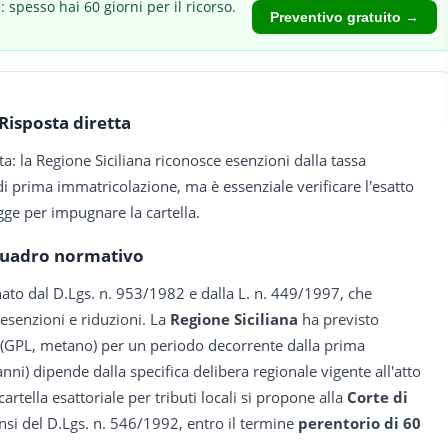
 spesso hai 60 giorni per il ricorso.
Preventivo gratuito →
Risposta diretta
: la Regione Siciliana riconosce esenzioni dalla tassa
i prima immatricolazione, ma è essenziale verificare l'esatto
gge per impugnare la cartella.
uadro normativo
nato dal D.Lgs. n. 953/1982 e dalla L. n. 449/1997, che
e esenzioni e riduzioni. La
Regione Siciliana
ha previsto
va (GPL, metano) per un periodo decorrente dalla prima
ni) dipende dalla specifica delibera regionale vigente all'atto
artella esattoriale per tributi locali si propone alla
Corte di
nsi del D.Lgs. n. 546/1992, entro il termine
perentorio di 60