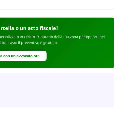
rtella o un atto fiscale
?
pecializzato in
Diritto Tributario
della tua zona
per
opporti nei
il tuo caso: il preventivo è gratuito.
la con un avvocato ora