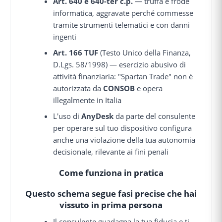
Art. 640 e 640-ter c.p.
— truffa e frode
informatica, aggravate perché commesse
tramite strumenti telematici e con danni
ingenti
Art. 166 TUF
(Testo Unico della Finanza,
D.Lgs. 58/1998) — esercizio abusivo di
attività finanziaria: "Spartan Trade" non è
autorizzata da
CONSOB
e opera
illegalmente in Italia
L'uso di
AnyDesk
da parte del consulente
per operare sul tuo dispositivo configura
anche una violazione della tua autonomia
decisionale, rilevante ai fini penali
Come funziona in pratica
Questo schema segue fasi precise che hai
vissuto in prima persona
Il consulente guadagna la tua fiducia e ti