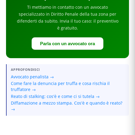
Ti mettiamo in contatto con un avvocato
specializzato in
Diritto Penale
della tua zona
per
difenderti da subito
. Invia il tuo caso: il preventivo
è gratuito.
Parla con un avvocato ora
APPROFONDISCI
Avvocato penalista →
Come fare la denuncia per truffa e cosa rischia il
truffatore →
Reato di stalking: cos'è e come ci si tutela →
Diffamazione a mezzo stampa. Cos'è e quando è reato?
→