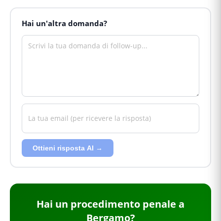
Hai un'altra domanda?
Ottieni risposta AI →
Hai
un procedimento penale
a
Bergamo
?