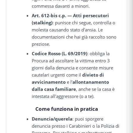
commessa davanti a minori.
Art. 612-bis c.p. — Atti persecutori
(stalking)
: punisce chi segue, controlla o
molesta causando stato d'ansia. Le
documentazioni che hai già raccolto sono
preziose.
Codice Rosso (L. 69/2019)
: obbliga la
Procura ad ascoltare la vittima entro 3
giorni dalla denuncia e consente misure
cautelari urgenti come il
divieto di
avvicinamento
e l'
allontanamento
dalla casa familiare
, anche se la casa è
intestata all'aggressore (o a te).
Come funziona in pratica
Denuncia/querela
: puoi sporgere
denuncia presso i Carabinieri o la Polizia di
Bergamo. Per stalking e maltrattamenti