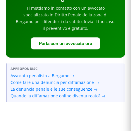
Ti mettiamo in contatto con un avvocato
specializzato in
Diritto Penale
della zona di
Bergamo
per
difenderti da subito
. Invia il tuo caso:
il preventivo è gratuito.
Parla con un avvocato ora
APPROFONDISCI
Avvocato penalista a Bergamo →
Come fare una denuncia per diffamazione →
La denuncia penale e le sue conseguenze →
Quando la diffamazione online diventa reato? →